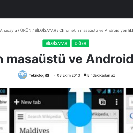
Anasayfa
/
ÜRÜN
/
BİLGİSAYAR
/
Chrome’un masaüstü ve Android yenilikl
BİLGİSAYAR
DİĞER
 masaüstü ve Android y
Bir
Teknolog
03 Ekim 2013
Bir dakikadan az
e-
posta
göndermek