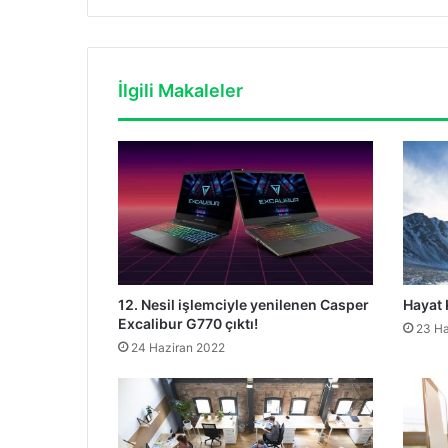
İlgili Makaleler
12. Nesil işlemciyle yenilenen Casper
Hayat 
Excalibur G770 çıktı!
23 Ha
24 Haziran 2022