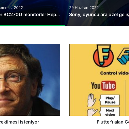
Temmuz 2022
29 Haziran 2022
Acer BC270U monitörler Hepsiburada’da avantajlı fiyatıyla satışta
Flutter'ı
alan
Google
hareketlere
önem
veriyor
ekilmesi isteniyor
Flutter'ı alan