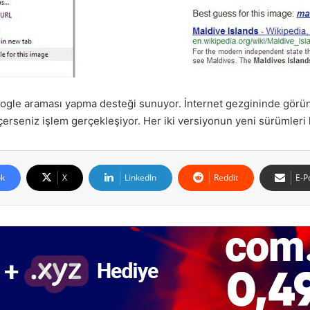
ogle araması yapma desteği sunuyor. İnternet gezgininde görün
rseniz işlem gerçekleşiyor. Her iki versiyonun yeni sürümleri k
k
X
LinkedIn
Reddit
E-P