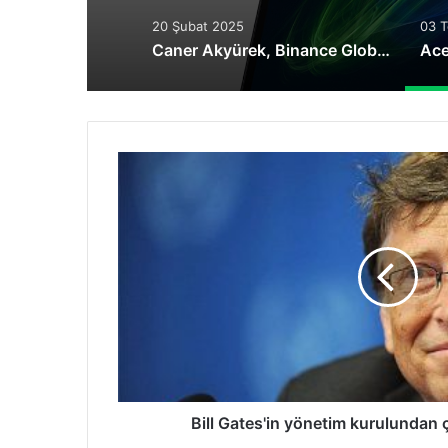
20 Şubat 2025
03 
Caner Akyürek, Binance Global Özel İnceleme Birimi Uzmanı Olarak Atandı
Bill
Gates'in
yönetim
kurulundan
çekilmesi
isteniyor
Bill Gates'in yönetim kurulundan ç