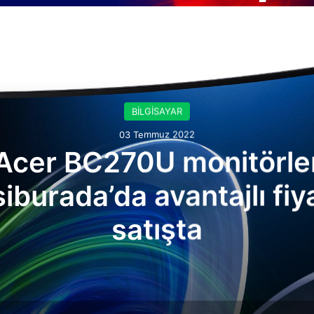
Sonrakine Bak
BİLGİSAYAR
03 Temmuz 2022
Acer BC270U monitörle
iburada’da avantajlı fiya
satışta