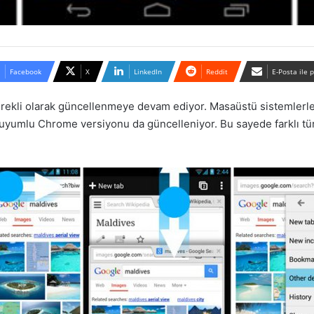
Facebook
X
LinkedIn
Reddit
E-Posta ile 
 sürekli olarak güncellenmeye devam ediyor. Masaüstü sistemle
uyumlu Chrome versiyonu da güncelleniyor. Bu sayede farklı tür