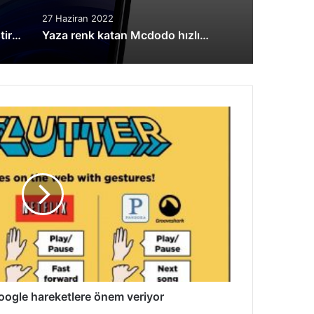
27 Haziran 2022
Sony, oyunculara özel geliştirdiği INZONE markasını duyurdu
Yaza renk katan Mcdodo hızlı şarj kabloları
 Google hareketlere önem veriyor