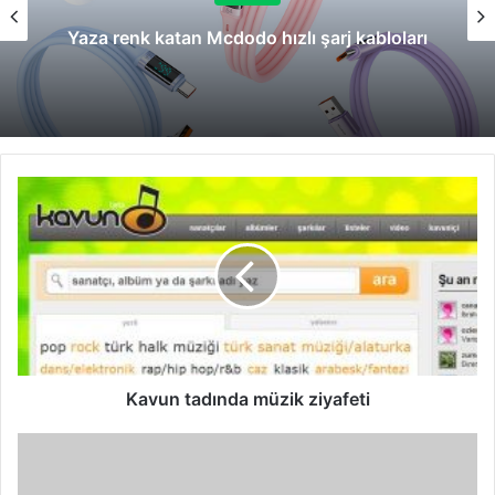
Yaza renk katan Mcdodo hızlı şarj kabloları
Kavun
tadında
müzik
ziyafeti
Kavun tadında müzik ziyafeti
Tehdit
bilgi
merkezi