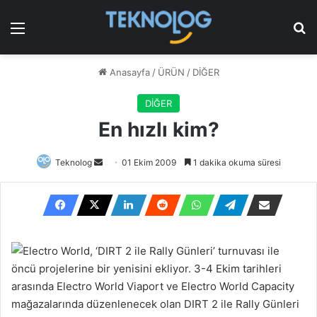
Menü
Ar
Anasayfa
/
ÜRÜN
/
DİĞER
DİĞER
En hızlı kim?
Bir
Teknolog
01 Ekim 2009
1 dakika okuma süresi
e-
posta
göndermek
Electro World, ‘DIRT 2 ile Rally Günleri’ turnuvası ile
öncü projelerine bir yenisini ekliyor. 3-4 Ekim tarihleri
arasında Electro World Viaport ve Electro World Capacity
mağazalarında düzenlenecek olan DIRT 2 ile Rally Günleri