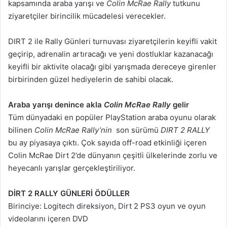
kapsamında araba yarışı ve
Colin McRae Rally
tutkunu
ziyaretçiler birincilik mücadelesi verecekler.
DIRT 2 ile Rally Günleri turnuvası ziyaretçilerin keyifli vakit
geçirip, adrenalin artıracağı ve yeni dostluklar kazanacağı
keyifli bir aktivite olacağı gibi yarışmada dereceye girenler
birbirinden güzel hediyelerin de sahibi olacak.
Araba yarışı denince akla
Colin McRae Rally
gelir
Tüm dünyadaki en popüler PlayStation araba oyunu olarak
bilinen
Colin McRae Rally’nin
son sürümü
DIRT 2 RALLY
bu ay piyasaya çıktı. Çok sayıda off-road etkinliği içeren
Colin McRae Dirt 2’de dünyanın çeşitli ülkelerinde zorlu ve
heyecanlı yarışlar gerçekleştiriliyor.
DİRT 2 RALLY GÜNLERİ ÖDÜLLER
Birinciye: Logitech direksiyon, Dirt 2 PS3 oyun ve oyun
videolarını içeren DVD