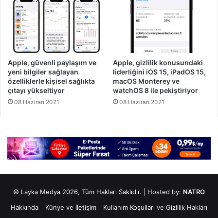
Apple, güvenli paylaşım ve
Apple, gizlilik konusundaki
yeni bilgiler sağlayan
liderliğini iOS 15, iPadOS 15,
özelliklerle kişisel sağlıkta
macOS Monterey ve
çıtayı yükseltiyor
watchOS 8 ile pekiştiriyor
08 Haziran 2021
08 Haziran 2021
© Layka Medya 2026, Tüm Hakları Saklıdır. | Hosted by:
NATRO
Hakkında
Künye ve İletişim
Kullanım Koşulları ve Gizlilik Hakları