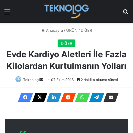
Menü
Ar
Anasayfa
/
ÜRÜN
/
DİĞER
DİĞER
Evde Kardiyo Aletleri İle Fazla
Kilolardan Kurtulmanın Yolları
Bir
Teknolog
07 Ekim 2018
2 dakika okuma süresi
e-
posta
göndermek