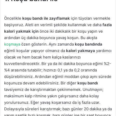
Öncelikle
koşu bandı ile zayıflamak
için tüyoları vermekle
başlıyoruz. Aleti en verimli şekilde kullanmak ve daha
fazla
kalori yakmak için
önce iki dakikalık bir koşu yapın ve
ardından üç dakika boyunca yavaş koşun. Bu akışta
koşmaya
özen gösterin. Aynı zamanda
koşu bandında
eğimli koşular yapıyor olmanız da
kalori yakmaya
yardımcı
olacak ve hem bacak hem kalça kaslarınızı
kuvvetlendirecektir. Bir ya da iki dakika boyunca eğimi %2-
%4 arasında tutabilir; hızınızı 0,1 ya da 0,2 oranında
düşürebilirsiniz. Ardından eğimli moddan çıkıp aynı sürede
koşunuza devam edebilirsiniz. Bir diğer
koşu bandı
tavsiyemiz de karıştırmaktan çekinmemek. Unutmayın;
maksimum kalp ritmine yakın çalışırsanız daha kolay
yorulursunuz. Eğer yavaş koşarsanız da iş fazla uzar.
Dolayısıyla süreleri karıştırmak; bazı günler 20 dakika ya da
yarım saatlik hızlı koşmak, bazı günler ise bir saat boyunca