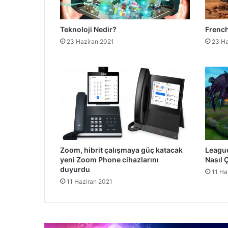
Teknoloji Nedir?
French
23 Haziran 2021
23 Ha
Zoom, hibrit çalışmaya güç katacak
League
yeni Zoom Phone cihazlarını
Nasıl Ç
duyurdu
11 Ha
11 Haziran 2021