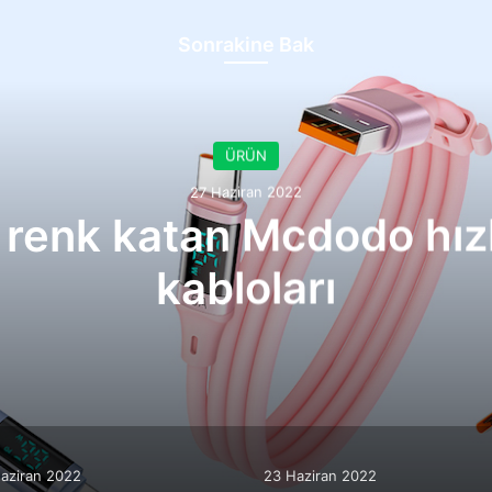
Sonrakine Bak
ÜRÜN
27 Haziran 2022
 renk katan Mcdodo hızlı
kabloları
aziran 2022
23 Haziran 2022