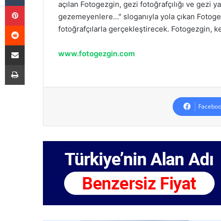
açılan Fotogezgin, gezi fotoğrafçılığı ve gezi
Pinterest
gezemeyenlere…" sloganıyla yola çıkan Fotogezg
Reddit
fotoğrafçılarla gerçekleştirecek. Fotogezgin, k
E-Posta ile paylaş
www.fotogezgin.com
Yazdır
Faceboo