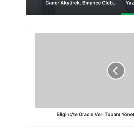
Caner Akyürek, Binance Global Özel İnceleme Birimi Uzmanı Olarak Atandı
Bilginç'te
Oracle
Veri
Tabanı
Yönetimi
eğitimi
başladı
Bilginç'te Oracle Veri Tabanı Yönet