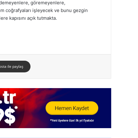
"Gidemeyenlere, göremeyenlere,
tüm coğrafyaları işleyecek ve bunu gezgin
ere kapısını açık tutmakta.
osta ile paylaş