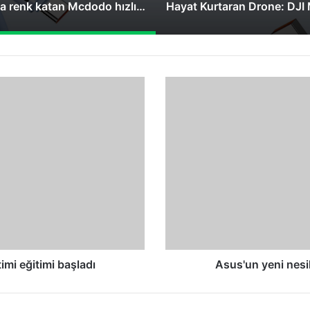
Yaza renk katan Mcdodo hızlı şarj kabloları
Asus'un
yeni
nesil
LCD
monitörü
VW193D
piyasada
imi eğitimi başladı
Asus'un yeni nes