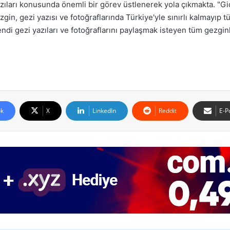
 yazıları konusunda önemli bir görev üstlenerek yola çıkmakta. 
in, gezi yazısı ve fotoğraflarında Türkiye'yle sınırlı kalmayıp 
endi gezi yazıları ve fotoğraflarını paylaşmak isteyen tüm gezginl
k
X
LinkedIn
Reddit
E-P