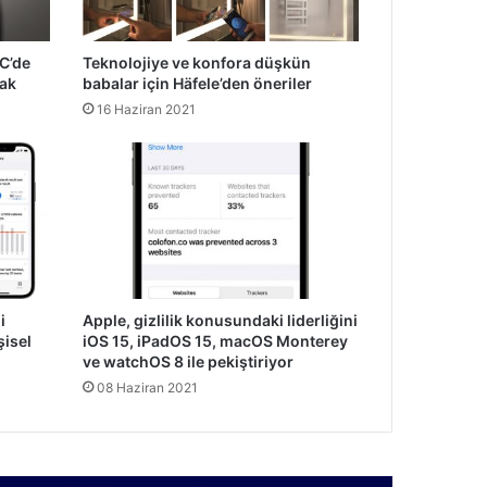
YC’de
Teknolojiye ve konfora düşkün
cak
babalar için Häfele’den öneriler
16 Haziran 2021
i
Apple, gizlilik konusundaki liderliğini
şisel
iOS 15, iPadOS 15, macOS Monterey
ve watchOS 8 ile pekiştiriyor
08 Haziran 2021