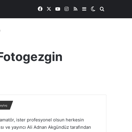
Facebook
X
YouTube
Instagram
RSS
Kenar Bölmesi
Dış görünümü de
Arama yap ..
n
 Fotogezgin
paylaş
er amatör, ister profesyonel olsun herkesin
ısı ve yayıncı Ali Adnan Akgündüz tarafından