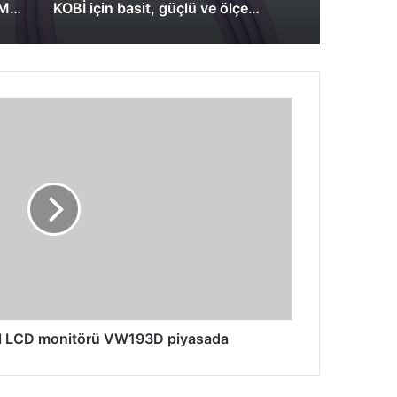
Hayat Kurtaran Drone: DJI Matrice 30
KOBİ için basit, güçlü ve ölçeklenebilir depolama çözümü: Dell PowerVault ME5
il LCD monitörü VW193D piyasada