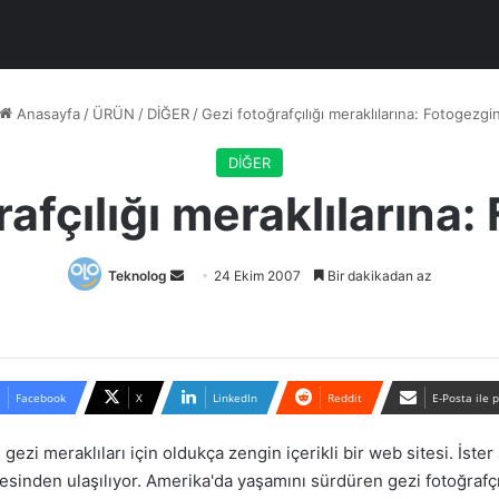
Anasayfa
/
ÜRÜN
/
DİĞER
/
Gezi fotoğrafçılığı meraklılarına: Fotogezgi
DİĞER
rafçılığı meraklılarına:
Bir
Teknolog
24 Ekim 2007
Bir dakikadan az
e-
posta
göndermek
Facebook
X
LinkedIn
Reddit
E-Posta ile 
 gezi meraklıları için oldukça zengin içerikli bir web sitesi. İst
resinden ulaşılıyor. Amerika'da yaşamını sürdüren gezi fotoğrafç