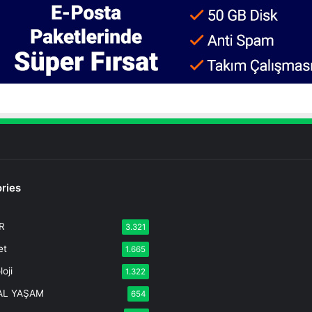
ries
R
3.321
et
1.665
oji
1.322
TAL YAŞAM
654