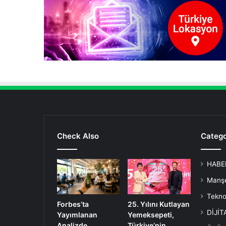
Check Also
Catego
HABE
Manş
Teknol
Forbes’ta
25. Yılını Kutlayan
DİJİ
Yayımlanan
Yemeksepeti,
Analizde
Türkiye’nin