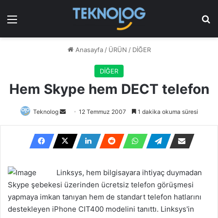
Menü
Ar
Anasayfa
/
ÜRÜN
/
DİĞER
DİĞER
Hem Skype hem DECT telefon
Bir
Teknolog
12 Temmuz 2007
1 dakika okuma süresi
e-
posta
göndermek
Linksys, hem bilgisayara ihtiyaç duymadan
Skype şebekesi üzerinden ücretsiz telefon görüşmesi
yapmaya imkan tanıyan hem de standart telefon hatlarını
destekleyen iPhone CIT400 modelini tanıttı. Linksys'in