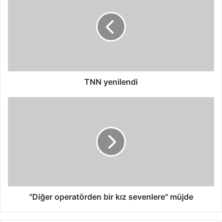
TNN yenilendi
"Diğer
operatörden
bir
kız
sevenlere"
müjde
"Diğer operatörden bir kız sevenlere" müjde