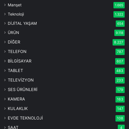
Manşet
1.665
Teknoloji
1.322
DİJİTAL YAŞAM
654
ÜRÜN
9.118
DİĞER
8.227
TELEFON
787
BİLGİSAYAR
607
TABLET
483
TELEVİZYON
233
SES ÜRÜNLERİ
179
KAMERA
163
KULAKLIK
147
EVDE TEKNOLOJİ
108
SAAT
4