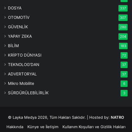
DOSYA
337
OTOMOTİV
307
GÜVENLİK
280
YAPAY ZEKA
204
BİLİM
183
KRİPTO DÜNYASI
72
TEKNOLOG'DAN
37
ADVERTORYAL
37
Mikro Mobilite
6
SÜRDÜRÜLEBİLİRLİK
3
© Layka Medya 2026, Tüm Hakları Saklıdır. | Hosted by:
NATRO
Hakkında
Künye ve İletişim
Kullanım Koşulları ve Gizlilik Hakları