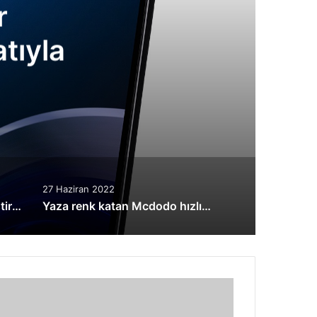
r
tıyla
27 Haziran 2022
Sony, oyunculara özel geliştirdiği INZONE markasını duyurdu
Yaza renk katan Mcdodo hızlı şarj kabloları