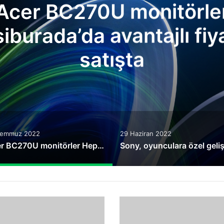
Acer BC270U monitörle
iburada’da avantajlı fiya
satışta
Temmuz 2022
29 Haziran 2022
Acer BC270U monitörler Hepsiburada’da avantajlı fiyatıyla satışta
Traveler
525
Laser