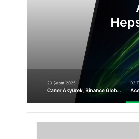
Heps
20 Şubat 2025
03 
Caner Akyürek, Binance Global Özel İnceleme Birimi Uzmanı Olarak Atandı
Windows
Live
Messenger