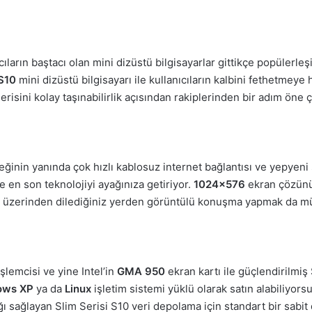
arın baştacı olan mini dizüstü bilgisayarlar gittikçe popülerleşi
 S10
mini dizüstü bilgisayarı ile kullanıcıların kalbini fethetmeye 
isini kolay taşınabilirlik açısından rakiplerinden bir adım öne ç
ğinin yanında çok hızlı kablosuz internet bağlantısı ve yepyeni 
le en son teknolojiyi ayağınıza getiriyor.
1024×576
ekran çözün
G üzerinden dilediğiniz yerden görüntülü konuşma yapmak da 
işlemcisi ve yine Intel’in
GMA 950
ekran kartı ile güçlendirilmiş
ows XP
ya da
Linux
işletim sistemi yüklü olarak satın alabiliyor
ğı sağlayan Slim Serisi S10 veri depolama için standart bir sab