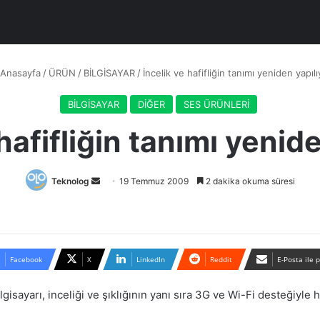
Anasayfa
/
ÜRÜN
/
BİLGİSAYAR
/
İncelik ve hafifliğin tanımı yeniden yapılı
BİLGİSAYAR
DİĞER
SES ÜRÜNLERİ
hafifliğin tanımı yenid
Bir
Teknolog
19 Temmuz 2009
2 dakika okuma süresi
e-
posta
göndermek
Facebook
X
LinkedIn
Reddit
E-Posta ile 
lgisayarı, inceliği ve şıklığının yanı sıra 3G ve Wi-Fi desteğiyl