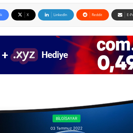
k
X
LinkedIn
Reddit
E-P
Sonrakine Bak
BİLGİSAYAR
03 Temmuz 2022