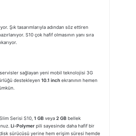
yor. Şık tasarımlarıyla adından söz ettiren
hazırlanıyor. S10 çok hafif olmasının yanı sıra
ıkarıyor.
servisler sağlayan yeni mobil teknolojisi 3G
ürlüğü destekleyen
10.1 inch
ekranının hemen
mümkün.
 Slim Serisi S10,
1 GB
veya
2 GB
bellek
sunuz.
Li-Polymer
pili sayesinde daha hafif bir
it disk sürücüsü yerine hem erişim süresi hemde