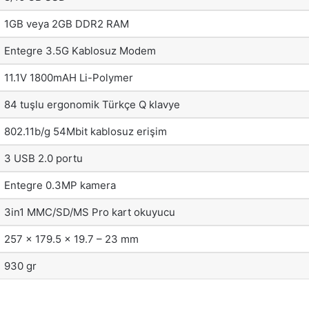
1GB veya 2GB DDR2 RAM
Entegre 3.5G Kablosuz Modem
11.1V 1800mAH Li-Polymer
84 tuşlu ergonomik Türkçe Q klavye
802.11b/g 54Mbit kablosuz erişim
3 USB 2.0 portu
Entegre 0.3MP kamera
3in1 MMC/SD/MS Pro kart okuyucu
257 x 179.5 x 19.7 – 23 mm
930 gr