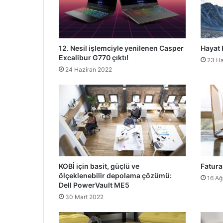
12. Nesil işlemciyle yenilenen Casper
Hayat 
Excalibur G770 çıktı!
23 Ha
24 Haziran 2022
KOBİ için basit, güçlü ve
Fatura
ölçeklenebilir depolama çözümü:
16 Ağ
Dell PowerVault ME5
30 Mart 2022