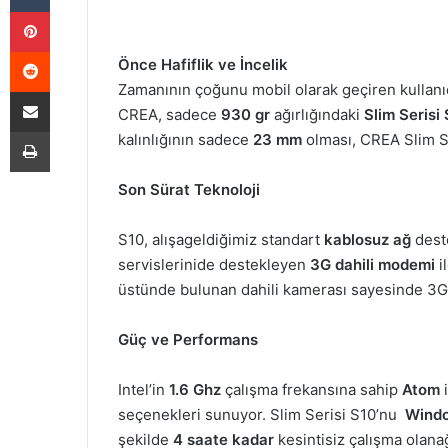
Pinterest
Reddit
Önce Hafiflik ve İncelik
Zamanının çoğunu mobil olarak geçiren kullanıcıl
E-Posta ile paylaş
CREA, sadece
930 gr
ağırlığındaki
Slim Serisi
Yazdır
kalınlığının sadece
23 mm
olması, CREA Slim Ser
Son Sürat Teknoloji
S10, alışageldiğimiz standart
kablosuz ağ
deste
servislerinide destekleyen
3G dahili modemi
i
üstünde bulunan dahili kamerası sayesinde 3
Güç ve Performans
Intel’in
1.6 Ghz
çalışma frekansına sahip
Atom
seçenekleri sunuyor. Slim Serisi S10’nu
Wind
şekilde
4 saate kadar
kesintisiz çalışma olana