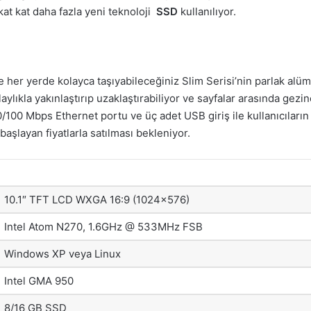
kat kat daha fazla
yeni teknoloji
SSD
kullanılıyor.
 her yerde kolayca taşıyabileceğiniz Slim Serisi’nin parlak al
laylıkla yakınlaştırıp uzaklaştırabiliyor ve sayfalar arasında gez
/100 Mbps Ethernet portu ve üç adet USB giriş ile kullanıcıların 
aşlayan fiyatlarla satılması bekleniyor.
10.1″ TFT LCD WXGA 16:9 (1024×576)
Intel Atom N270, 1.6GHz @ 533MHz FSB
Windows XP veya Linux
Intel GMA 950
8/16 GB SSD