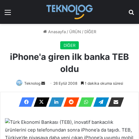
Menü
Ar
Anasayfa
/
ÜRÜN
/
DİĞER
DİĞER
iPhone'a giren ilk banka TEB
oldu
Bir
Teknolog
26 Eylül 2008
1 dakika okuma süresi
e-
posta
göndermek
Türk Ekonomi Bankası (TEB), inovatif bankacılık
ürünlerini cep telefonundan sonra iPhone’a da taşıdı. TEB,
Türkiye’de piyasaya daha yeni çıkan iPhone’a uyumlu mobil