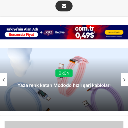
ÜRÜN
Yaza renk katan Mcdodo hızlı şarj kabloları
Baştan