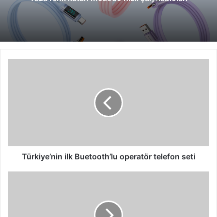
Türkiye’nin
ilk
Buetooth’lu
operatör
telefon
seti
Türkiye’nin ilk Buetooth’lu operatör telefon seti
ESET'ten
4.
nesil
güvenlik
çözümleri