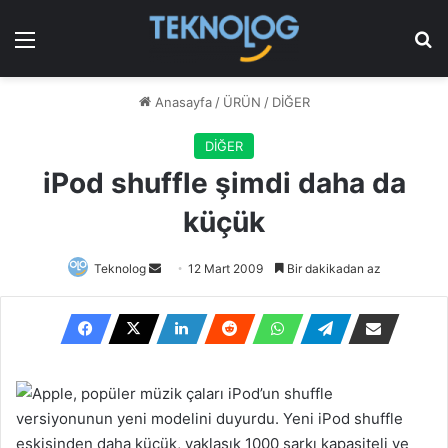
Menü
Ar
Anasayfa
/
ÜRÜN
/
DİĞER
DİĞER
iPod shuffle şimdi daha da
küçük
Bir
Teknolog
12 Mart 2009
Bir dakikadan az
e-
posta
göndermek
Apple, popüler müzik çaları iPod’un shuffle
versiyonunun yeni modelini duyurdu. Yeni iPod shuffle
eskisinden daha küçük, yaklaşık 1000 şarkı kapasiteli ve