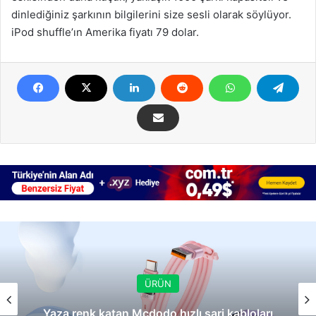
dinlediğiniz şarkının bilgilerini size sesli olarak söylüyor.
iPod shuffle’ın Amerika fiyatı 79 dolar.
ÜRÜN
Yaza renk katan Mcdodo hızlı şarj kabloları