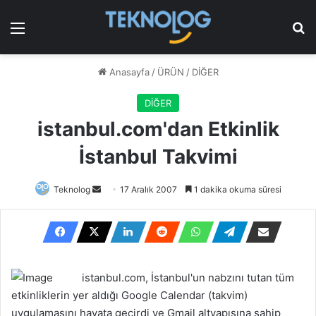
Menü
Ar
Anasayfa
/
ÜRÜN
/
DİĞER
DİĞER
istanbul.com'dan Etkinlik
İstanbul Takvimi
Bir
Teknolog
17 Aralık 2007
1 dakika okuma süresi
e-
posta
göndermek
istanbul.com, İstanbul'un nabzını tutan tüm
etkinliklerin yer aldığı Google Calendar (takvim)
uygulamasını hayata geçirdi ve Gmail altyapısına sahip