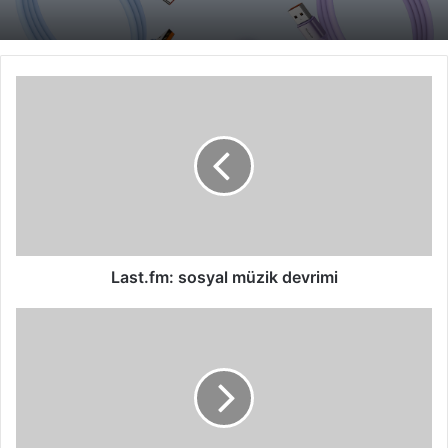
Last.fm:
sosyal
müzik
devrimi
Last.fm: sosyal müzik devrimi
MSI'ın
oyunculara
özel
yeni
anakartları