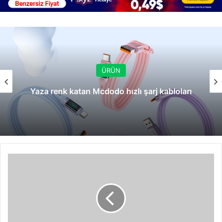
ÜRÜN
Yaza renk katan Mcdodo hızlı şarj kabloları
Autorun
tabanlı
malware'ler
yükselişte