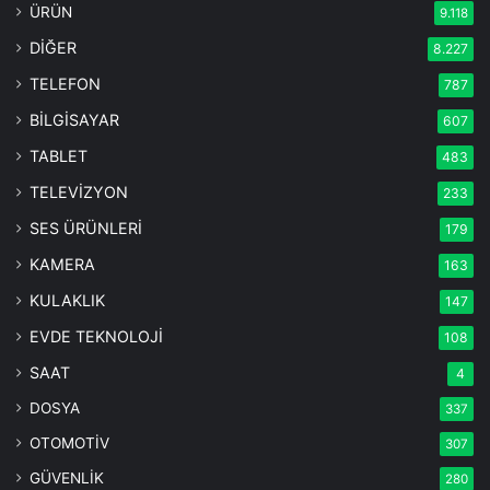
ÜRÜN
9.118
DİĞER
8.227
TELEFON
787
BİLGİSAYAR
607
TABLET
483
TELEVİZYON
233
SES ÜRÜNLERİ
179
KAMERA
163
KULAKLIK
147
EVDE TEKNOLOJİ
108
SAAT
4
DOSYA
337
OTOMOTİV
307
GÜVENLİK
280