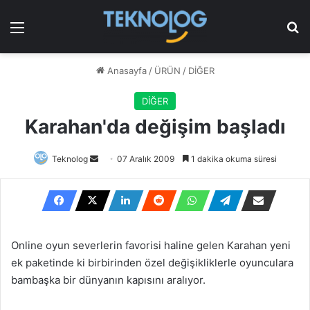
Menü
Ar
Anasayfa
/
ÜRÜN
/
DİĞER
DİĞER
Karahan'da değişim başladı
Bir
Teknolog
07 Aralık 2009
1 dakika okuma süresi
e-
posta
göndermek
Online oyun severlerin favorisi haline gelen Karahan yeni
ek paketinde ki birbirinden özel değişikliklerle oyunculara
bambaşka bir dünyanın kapısını aralıyor.