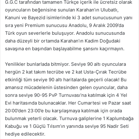
G.G.C tarafından tamamen Türkçe içerik ile ücretsiz olarak
oyuncuların beğenisine sunulan Karahan’ın Ulubatlı,
Kanuni ve Bayezid isimlerinde ki 3 adet sunucusunun yanı
sıra yeni Premium sunucusu Anadolu, 9 Aralık 2009’da
Türk oyun severlerle buluşuyor. Anadolu sunucusunda
daha düzeyli bir ortamda Karahan’ın Kadim Doğudaki
savaşına en başından başlayabilme şansını kaçırmayın.
Yenilikler bunlarlada bitmiyor. Seviye 90 altı oyunculara
hergün 2 kat takım tecrübe ve 2 kat Usta-Çırak Tecrübe
etkinliği tüm seviye 90 altı haritalarda geçerli olacak! Bu
amansız mücadelenin üstesinden gelen oyuncular, daha
sonra seviye 90-95 PvP Turnuvası’na katılmak için 4 Yel
Evi haritasında bulunacaklar. Her Cumartesi ve Pazar saat
20:00’den 23:00’e bu karşılaşmaya katılmak için orada
bulunmak yeterli olacak. Turnuva galiplerine 1 Kaplumbağa
Kabuğu ve 1 Güçlü Tılsım’ın yanında seviye 95 Nadir Seti
hediye edilecektir.