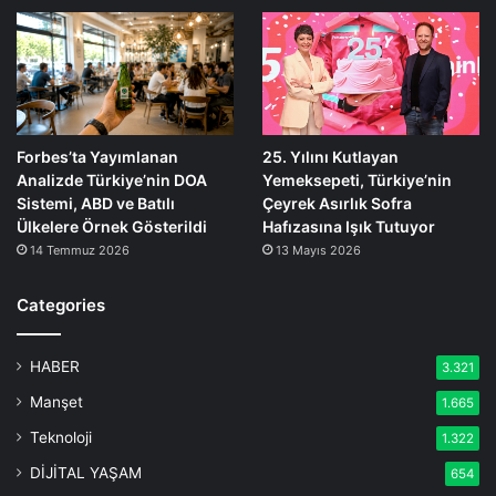
Forbes’ta Yayımlanan
25. Yılını Kutlayan
Analizde Türkiye’nin DOA
Yemeksepeti, Türkiye’nin
Sistemi, ABD ve Batılı
Çeyrek Asırlık Sofra
Ülkelere Örnek Gösterildi
Hafızasına Işık Tutuyor
14 Temmuz 2026
13 Mayıs 2026
Categories
HABER
3.321
Manşet
1.665
Teknoloji
1.322
DİJİTAL YAŞAM
654