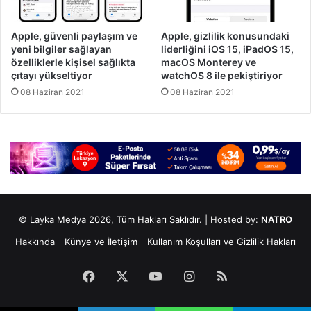
Apple, güvenli paylaşım ve
Apple, gizlilik konusundaki
yeni bilgiler sağlayan
liderliğini iOS 15, iPadOS 15,
özelliklerle kişisel sağlıkta
macOS Monterey ve
çıtayı yükseltiyor
watchOS 8 ile pekiştiriyor
08 Haziran 2021
08 Haziran 2021
© Layka Medya 2026, Tüm Hakları Saklıdır. | Hosted by:
NATRO
Hakkında
Künye ve İletişim
Kullanım Koşulları ve Gizlilik Hakları
Facebook
X
YouTube
Instagram
RSS