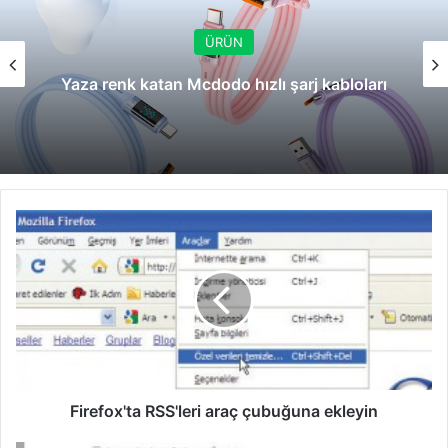
ÜRÜN
Yaza renk katan Mcdodo hızlı şarj kabloları
Firefox'ta
RSS'leri
araç
çubuğuna
ekleyin
Firefox'ta RSS'leri araç çubuğuna ekleyin