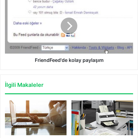
FriendFeed'de
kolay
paylaşım
FriendFeed'de kolay paylaşım
İlgili Makaleler