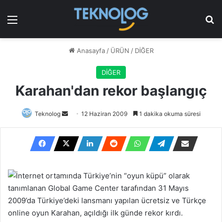
Menü
Ar
Anasayfa
/
ÜRÜN
/
DİĞER
DİĞER
Karahan'dan rekor başlangıç
Bir
Teknolog
12 Haziran 2009
1 dakika okuma süresi
e-
posta
göndermek
İnternet ortamında Türkiye’nin “oyun küpü” olarak
tanımlanan Global Game Center tarafından 31 Mayıs
2009’da Türkiye’deki lansmanı yapılan ücretsiz ve Türkçe
online oyun Karahan, açıldığı ilk günde rekor kırdı.