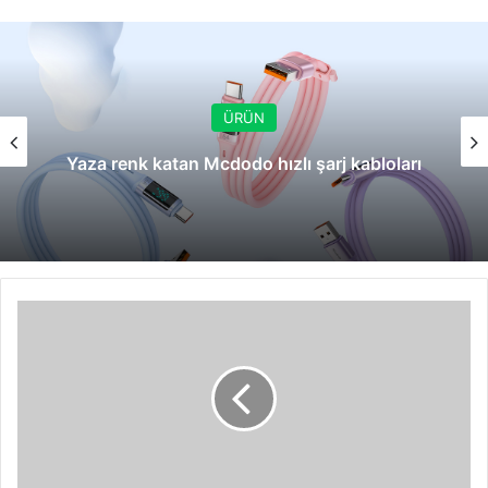
ÜRÜN
Yaza renk katan Mcdodo hızlı şarj kabloları
Oyun
sevenler
için
yeni
bir
Pavilion