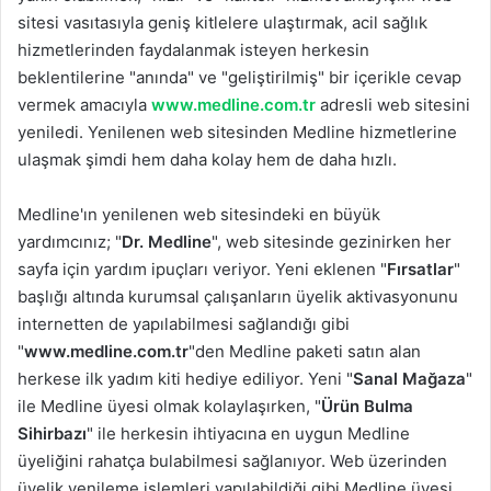
sitesi vasıtasıyla geniş kitlelere ulaştırmak, acil sağlık
hizmetlerinden faydalanmak isteyen herkesin
beklentilerine "anında" ve "geliştirilmiş" bir içerikle cevap
vermek amacıyla
www.medline.com.tr
adresli web sitesini
yeniledi. Yenilenen web sitesinden Medline hizmetlerine
ulaşmak şimdi hem daha kolay hem de daha hızlı.
Medline'ın yenilenen web sitesindeki en büyük
yardımcınız; "
Dr. Medline
", web sitesinde gezinirken her
sayfa için yardım ipuçları veriyor. Yeni eklenen "
Fırsatlar
"
başlığı altında kurumsal çalışanların üyelik aktivasyonunu
internetten de yapılabilmesi sağlandığı gibi
"
www.medline.com.tr
"den Medline paketi satın alan
herkese ilk yadım kiti hediye ediliyor. Yeni "
Sanal Mağaza
"
ile Medline üyesi olmak kolaylaşırken, "
Ürün Bulma
Sihirbazı
" ile herkesin ihtiyacına en uygun Medline
üyeliğini rahatça bulabilmesi sağlanıyor. Web üzerinden
üyelik yenileme işlemleri yapılabildiği gibi Medline üyesi