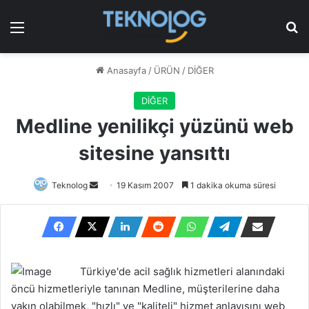
Menü
Ar
Anasayfa
/
ÜRÜN
/
DİĞER
DİĞER
Medline yenilikçi yüzünü web
sitesine yansıttı
Bir
Teknolog
19 Kasım 2007
1 dakika okuma süresi
e-
posta
göndermek
Türkiye'de acil sağlık hizmetleri alanındaki
öncü hizmetleriyle tanınan Medline, müşterilerine daha
yakın olabilmek, "hızlı" ve "kaliteli" hizmet anlayışını web