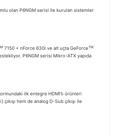
mlu olan P6NGM serisi ile kurulan sistemler
TM
TM
7150 + nForce 630i ve alt uçta GeForce
destekliyor. P6NGM serisi Mikro-ATX yapıda
ormundaki ilk entegre HDMI'lı ürünleri
çıkışı hem de analog D-Sub çıkışı ile