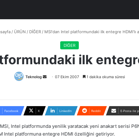
sayfa
/
ÜRÜN
/
DİĞER
/
MSI'dan Intel platformundaki ilk entegre HDMI'lı 
DİĞER
atformundaki ilk entegr
Bir
Teknolog
07 Ekim 2007
1 dakika okuma süresi
e-
posta
göndermek
Facebook
X
LinkedIn
Reddit
E-Posta ile 
 MSI, Intel platformunda yenilik yaratacak yeni anakart serisi P
ntel platformuna entegre HDMI özelliğini getiriyor.