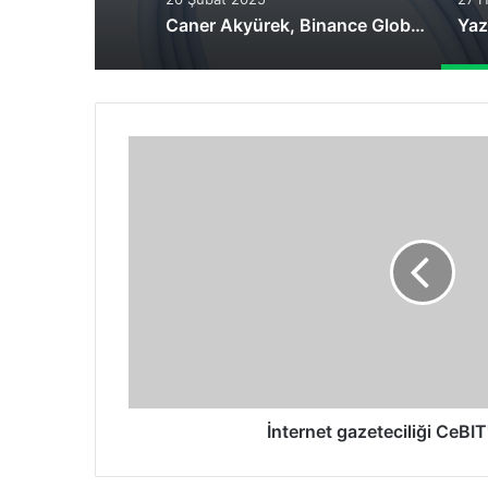
Caner Akyürek, Binance Global Özel İnceleme Birimi Uzmanı Olarak Atandı
İnternet
gazeteciliği
CeBIT'te
tartışıldı
İnternet gazeteciliği CeBIT't