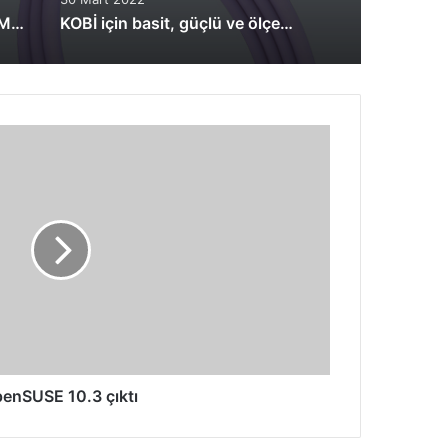
Hayat Kurtaran Drone: DJI Matrice 30
KOBİ için basit, güçlü ve ölçeklenebilir depolama çözümü: Dell PowerVault ME5
enSUSE 10.3 çıktı