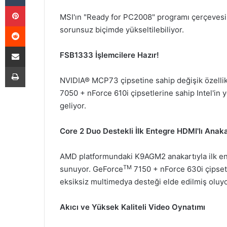
Pinterest
MSI'ın "Ready for PC2008" programı çerçevesin
Reddit
sorunsuz biçimde yükseltilebiliyor.
E-Posta ile paylaş
FSB1333 İşlemcilere Hazır!
Yazdır
NVIDIA® MCP73 çipsetine sahip değişik özellik
7050 + nForce 610i çipsetlerine sahip Intel'i
geliyor.
Core 2 Duo Destekli İlk Entegre HDMI'lı Anaka
AMD platformundaki K9AGM2 anakartıyla ilk ente
TM
sunuyor. GeForce
7150 + nForce 630i çipset
eksiksiz multimedya desteği elde edilmiş oluyo
Akıcı ve Yüksek Kaliteli Video Oynatımı