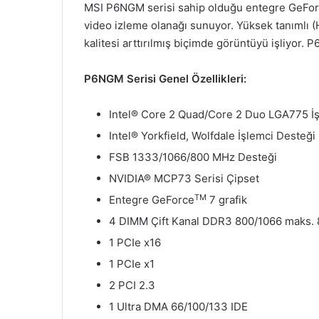
MSI P6NGM serisi sahip olduğu entegre GeFo
video izleme olanağı sunuyor. Yüksek tanımlı (
kalitesi arttırılmış biçimde görüntüyü işliyor.
P6NGM Serisi Genel Özellikleri:
Intel® Core 2 Quad/Core 2 Duo LGA775 İş
Intel® Yorkfield, Wolfdale İşlemci Desteği
FSB 1333/1066/800 MHz Desteği
NVIDIA® MCP73 Serisi Çipset
TM
Entegre GeForce
7 grafik
4 DIMM Çift Kanal DDR3 800/1066 maks.
1 PCIe x16
1 PCIe x1
2 PCI 2.3
1 Ultra DMA 66/100/133 IDE