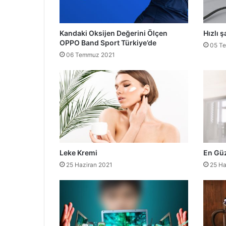
Kandaki Oksijen Değerini Ölçen
Hızlı ş
OPPO Band Sport Türkiye’de
05 T
06 Temmuz 2021
Leke Kremi
En Güz
25 Haziran 2021
25 Ha