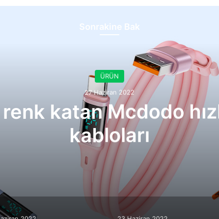
Sonrakine Bak
ÜRÜN
27 Haziran 2022
 renk katan Mcdodo hızlı
kabloları
aziran 2022
23 Haziran 2022