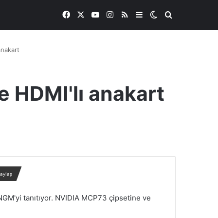
Facebook
X
YouTube
Instagram
RSS
Kenar Bölmesi
Dış görünümü de
Arama yap ..
anakart
e HDMI'lı anakart
paylaş
6NGM'yi tanıtıyor. NVIDIA MCP73 çipsetine ve