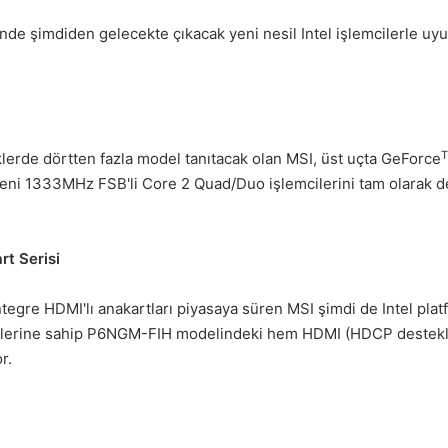
de şimdiden gelecekte çıkacak yeni nesil Intel işlemcilerle uyu
lerde dörtten fazla model tanıtacak olan MSI, üst uçta GeForce
n yeni 1333MHz FSB'li Core 2 Quad/Duo işlemcilerini tam olarak 
rt Serisi
gre HDMI'lı anakartları piyasaya süren MSI şimdi de Intel platf
lerine sahip P6NGM-FIH modelindeki hem HDMI (HDCP destekli) 
r.