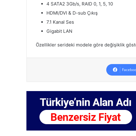
4 SATA2 3Gb/s, RAID 0, 1, 5, 10
HDMI/DVI & D-sub Çıkış
7.1 Kanal Ses
Gigabit LAN
Özellikler serideki modele göre değişiklik göste
Faceboo