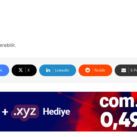
rebilir.
k
X
LinkedIn
Reddit
E-P