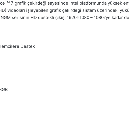
TM
rce
7 grafik çekirdeği sayesinde Intel platformunda yüksek ent
HD) videoları işleyebilen grafik çekirdeği sistem üzerindeki yük
 P6NGM serisinin HD destekli çıkışı 1920×1080 – 1080i'ye kadar de
lemcilere Destek
 8GB