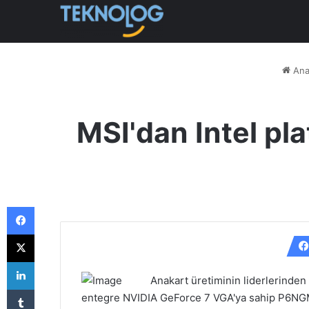
Ana
MSI'dan Intel pl
Facebook
X
LinkedIn
Anakart üretiminin liderlerinden
Tumblr
entegre NVIDIA GeForce 7 VGA'ya sahip P6NGM I