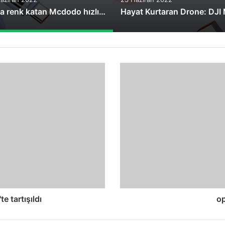
Yaza renk katan Mcdodo hızlı şarj kabloları
openSUSE
10.3
çıktı
e tartışıldı
op