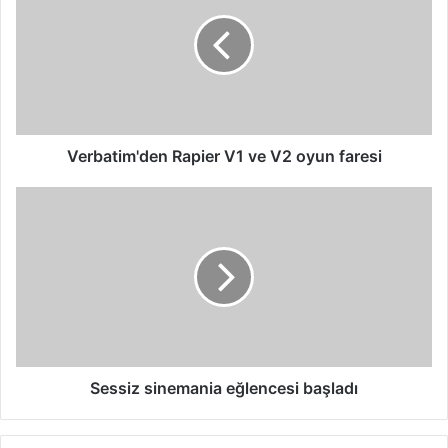
V1
ve
V2
oyun
faresi
Verbatim'den Rapier V1 ve V2 oyun faresi
Sessiz
sinemania
eğlencesi
başladı
Sessiz sinemania eğlencesi başladı