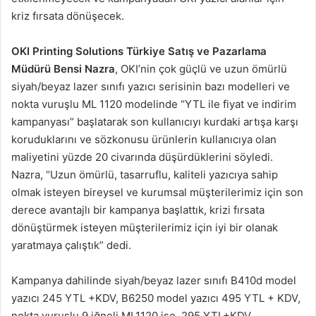
kriz fırsata dönüşecek.
OKI Printing Solutions Türkiye Satış ve Pazarlama
Müdürü Bensi Nazra
, OKI’nin çok güçlü ve uzun ömürlü
siyah/beyaz lazer sınıfı yazıcı serisinin bazı modelleri ve
nokta vuruşlu ML 1120 modelinde “YTL ile fiyat ve indirim
kampanyası” başlatarak son kullanıcıyı kurdaki artışa karşı
koruduklarını ve sözkonusu ürünlerin kullanıcıya olan
maliyetini yüzde 20 civarında düşürdüklerini söyledi.
Nazra, “Uzun ömürlü, tasarruflu, kaliteli yazıcıya sahip
olmak isteyen bireysel ve kurumsal müşterilerimiz için son
derece avantajlı bir kampanya başlattık, krizi fırsata
dönüştürmek isteyen müşterilerimiz için iyi bir olanak
yaratmaya çalıştık” dedi.
Kampanya dahilinde siyah/beyaz lazer sınıfı B410d model
yazıcı 245 YTL +KDV, B6250 model yazıcı 495 YTL + KDV,
nokta vuruşlu 9 iğneli ML1120 ise, 295 YTL+KDV