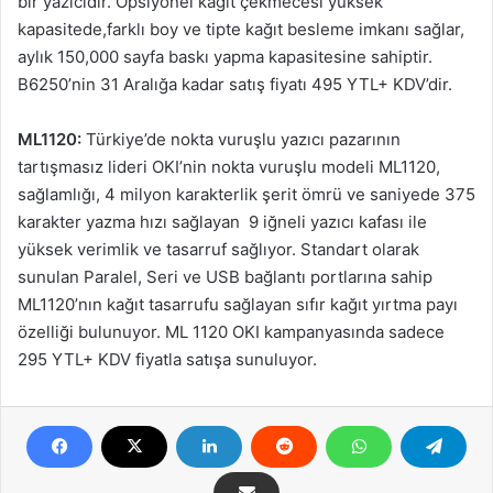
bir yazıcıdır. Opsiyonel kağıt çekmecesi yüksek
kapasitede,farklı boy ve tipte kağıt besleme imkanı sağlar,
aylık 150,000 sayfa baskı yapma kapasitesine sahiptir.
B6250’nin 31 Aralığa kadar satış fiyatı 495 YTL+ KDV’dir.
ML1120:
Türkiye’de nokta vuruşlu yazıcı pazarının
tartışmasız lideri OKI’nin nokta vuruşlu modeli ML1120,
sağlamlığı, 4 milyon karakterlik şerit ömrü ve saniyede 375
karakter yazma hızı sağlayan
9 iğneli yazıcı kafası ile
yüksek verimlik ve tasarruf sağlıyor. Standart olarak
sunulan Paralel, Seri ve USB bağlantı portlarına sahip
ML1120’nın kağıt tasarrufu sağlayan sıfır kağıt yırtma payı
özelliği bulunuyor. ML 1120 OKI kampanyasında sadece
295 YTL+ KDV fiyatla satışa sunuluyor.