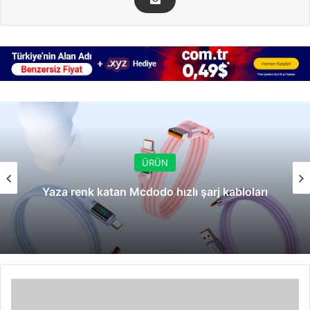
ÜRÜN
Yaza renk katan Mcdodo hızlı şarj kabloları
Verbatim'den
Rapier