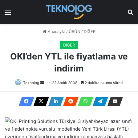
Menü
Ar
Anasayfa
/
ÜRÜN
/
DİĞER
DİĞER
OKI’den YTL ile fiyatlama ve
indirim
Bir
Teknolog
22 Aralık 2008
2 dakika okuma süresi
e-
posta
göndermek
OKI Printing Solutions Türkiye, 3 siyah/beyaz lazer sınıfı
ve 1 adet nokta vuruşlu modelinde Yeni Türk Lirası (YTL)
üzerinden fiyatlandırma ve indirim kampanyası başlattı.