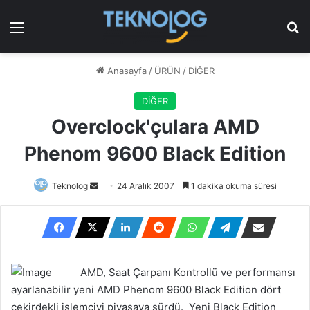
Menü
Ar
Anasayfa
/
ÜRÜN
/
DİĞER
DİĞER
Overclock'çulara AMD
Phenom 9600 Black Edition
Bir
Teknolog
24 Aralık 2007
1 dakika okuma süresi
e-
posta
göndermek
AMD, Saat Çarpanı Kontrollü ve performansı
ayarlanabilir yeni AMD Phenom 9600 Black Edition dört
çekirdekli işlemciyi piyasaya sürdü. Yeni Black Edition