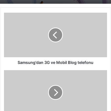
Samsung'dan
3G
ve
Mobil
Blog
telefonu
Samsung'dan 3G ve Mobil Blog telefonu
HP
ile
Gezegene
Ortak
Olun!