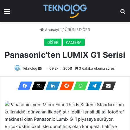
Menü
Ar
Anasayfa
/
ÜRÜN
/
DİĞER
DİĞER
KAMERA
Panasonic'ten LUMIX G1 Serisi
Bir
Teknolog
09 Ekim 2008
3 dakika okuma süresi
e-
posta
göndermek
Panasonic, yeni Micro Four Thirds Sistemi Standardı’nın
kullanıldığı dünyanın ilk değiştirilebilir lensli dijital fotoğraf
makinesi olan Panasonic Lumix G1’i piyasaya sürüyor.
Birçok üstün özellikle donatılmış olan kompakt, hafif ve