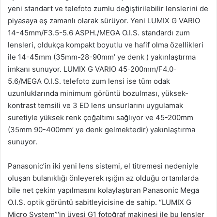
yeni standart ve telefoto zumlu değiştirilebilir lenslerini de
piyasaya eş zamanlı olarak sürüyor. Yeni LUMIX G VARIO
14-45mm/F3.5-5.6 ASPH./MEGA O.I.S. standardı zum
lensleri, oldukça kompakt boyutlu ve hafif olma özellikleri
ile 14-45mm (35mm-28-90mm’ ye denk ) yakınlaştırma
imkanı sunuyor. LUMIX G VARIO 45-200mm/F4.0-
5.6/MEGA O.I.S. telefoto zum lensi ise tüm odak
uzunluklarında minimum görüntü bozulması, yüksek-
kontrast temsili ve 3 ED lens unsurlarını uygulamak
suretiyle yüksek renk çoğaltımı sağlıyor ve 45-200mm
(35mm 90-400mm’ ye denk gelmektedir) yakınlaştırma
sunuyor.
Panasonic’in iki yeni lens sistemi, el titremesi nedeniyle
oluşan bulanıklığı önleyerek ışığın az olduğu ortamlarda
bile net çekim yapılmasını kolaylaştıran Panasonic Mega
O.I.S. optik görüntü sabitleyicisine de sahip. “LUMIX G
Micro System”‘in üyesi G1 fotoğraf makinesi ile bu lensler