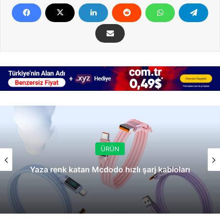
ÜRÜN
Yaza renk katan Mcdodo hızlı şarj kabloları