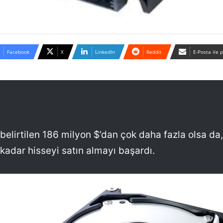
Facebook
X
LinkedIn
Reddit
E-Posta ile 
 belirtilen 186 milyon $’dan çok daha fazla olsa d
kadar hisseyi satın almayı başardı.