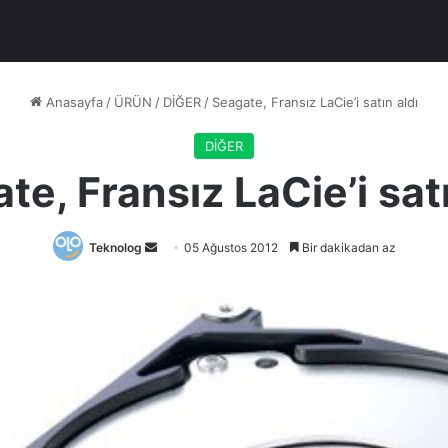
Anasayfa
/
ÜRÜN
/
DİĞER
/
Seagate, Fransız LaCie’i satın aldı
DİĞER
te, Fransız LaCie’i satı
Bir
Teknolog
05 Ağustos 2012
Bir dakikadan az
e-
posta
göndermek