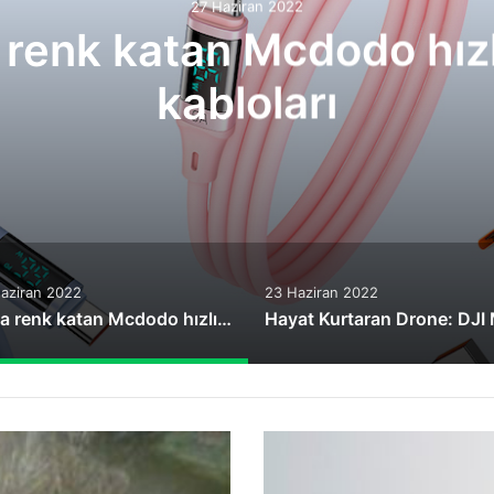
27 Haziran 2022
 renk katan Mcdodo hızlı
kabloları
aziran 2022
23 Haziran 2022
Yaza renk katan Mcdodo hızlı şarj kabloları
Facebook'a
bir
dava