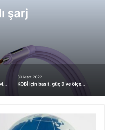
 şarj
30 Mart 2022
Hayat Kurtaran Drone: DJI Matrice 30
KOBİ için basit, güçlü ve ölçeklenebilir depolama çözümü: Dell PowerVault ME5