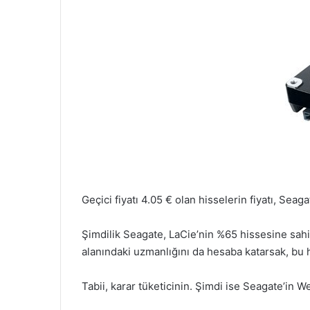
Geçici fiyatı 4.05 € olan hisselerin fiyatı, Sea
Şimdilik Seagate, LaCie’nin %65 hissesine sahip
alanındaki uzmanlığını da hesaba katarsak, bu h
Tabii, karar tüketicinin. Şimdi ise Seagate’in W