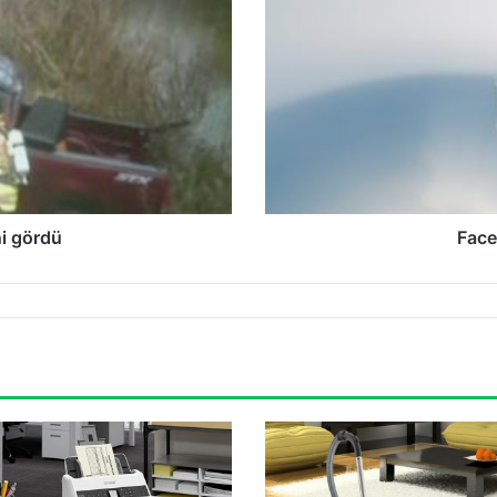
daha
i gördü
Face