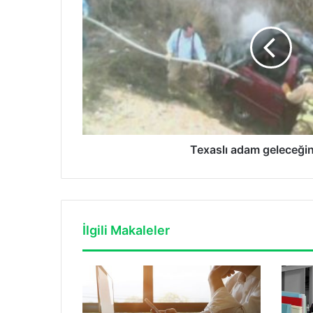
gördü
Texaslı adam geleceğin
İlgili Makaleler