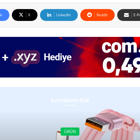
k
X
LinkedIn
Reddit
E-P
Sonrakine Bak
ÜRÜN