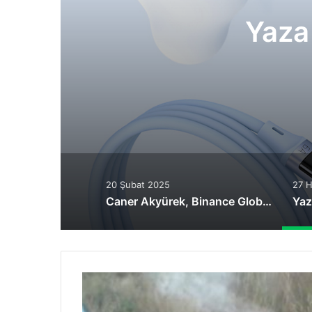
Yaza
20 Şubat 2025
27 H
Caner Akyürek, Binance Global Özel İnceleme Birimi Uzmanı Olarak Atandı
Texaslı
adam
geleceğini