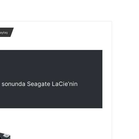
paylaş
a, sonunda Seagate LaCie’nin