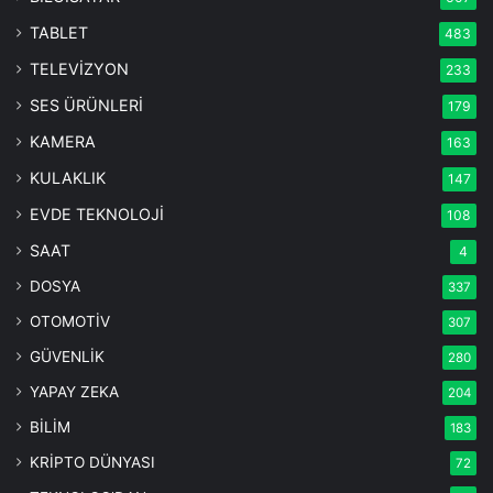
TABLET
483
TELEVİZYON
233
SES ÜRÜNLERİ
179
KAMERA
163
KULAKLIK
147
EVDE TEKNOLOJİ
108
SAAT
4
DOSYA
337
OTOMOTİV
307
GÜVENLİK
280
YAPAY ZEKA
204
BİLİM
183
KRİPTO DÜNYASI
72