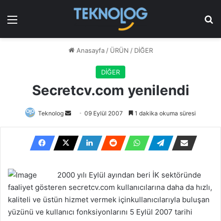
Menü
Ar
Anasayfa
/
ÜRÜN
/
DİĞER
DİĞER
Secretcv.com yenilendi
Bir
Teknolog
09 Eylül 2007
1 dakika okuma süresi
e-
posta
göndermek
2000 yılı Eylül ayından beri İK sektöründe
faaliyet gösteren secretcv.com kullanıcılarına daha da hızlı,
kaliteli ve üstün hizmet vermek içinkullanıcılarıyla buluşan
yüzünü ve kullanıcı fonksiyonlarını 5 Eylül 2007 tarihi