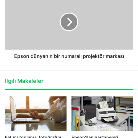
dünyanın
bir
numaralı
projektör
markası
Epson dünyanın bir numaralı projektör markası
İlgili Makaleler
Fatura toplama, fotoğrafını
Epson’dan hastaneleri