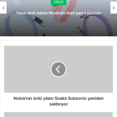
ÜRÜN
Yaza renk katan Mcdodo hızlı şarj kabloları
Nokia'nın
ünlü
yılanı
Snake
Subsonic
yeniden
saldırıyor
Nokia'nın ünlü yılanı Snake Subsonic yeniden
saldırıyor
Epson