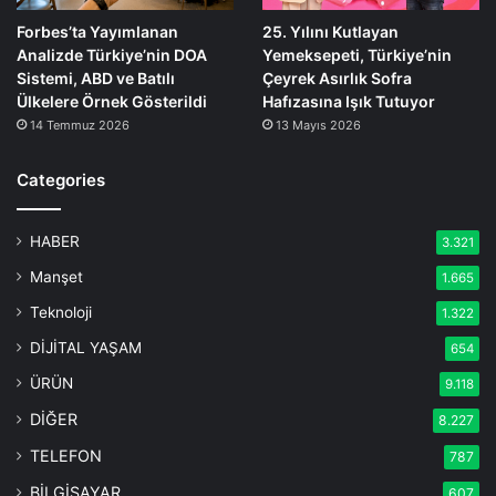
Forbes’ta Yayımlanan
25. Yılını Kutlayan
Analizde Türkiye’nin DOA
Yemeksepeti, Türkiye’nin
Sistemi, ABD ve Batılı
Çeyrek Asırlık Sofra
Ülkelere Örnek Gösterildi
Hafızasına Işık Tutuyor
14 Temmuz 2026
13 Mayıs 2026
Categories
HABER
3.321
Manşet
1.665
Teknoloji
1.322
DİJİTAL YAŞAM
654
ÜRÜN
9.118
DİĞER
8.227
TELEFON
787
BİLGİSAYAR
607