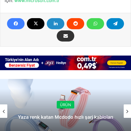
için:
www.microsoft.com.tr
ÜRÜN
Yaza renk katan Mcdodo hızlı şarj kabloları