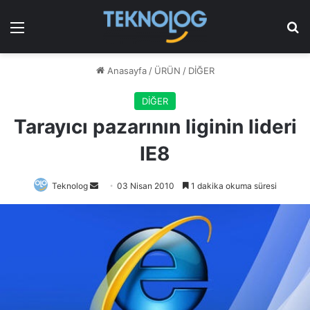
Menü
Ar
Anasayfa
/
ÜRÜN
/
DİĞER
DİĞER
Tarayıcı pazarının liginin lideri
IE8
Bir
Teknolog
03 Nisan 2010
1 dakika okuma süresi
e-
posta
göndermek