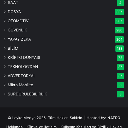
SAAT
4
DOSYA
337
OTOMOTİV
307
GÜVENLİK
280
YAPAY ZEKA
204
BİLİM
183
KRİPTO DÜNYASI
72
TEKNOLOG'DAN
37
ADVERTORYAL
37
Mikro Mobilite
6
SÜRDÜRÜLEBİLİRLİK
3
© Layka Medya 2026, Tüm Hakları Saklıdır. | Hosted by:
NATRO
Hakkında
Künye ve İletişim
Kullanım Koşulları ve Gizlilik Hakları