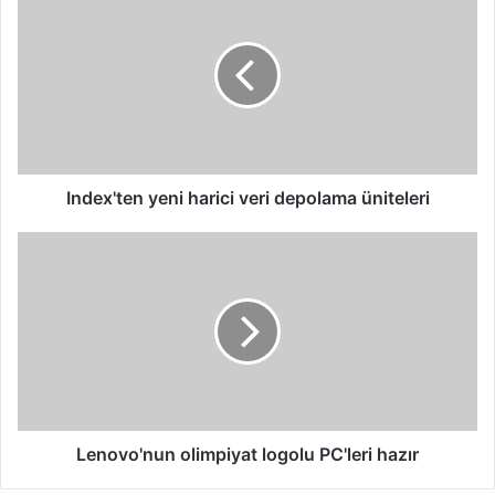
yeni
harici
veri
depolama
üniteleri
Index'ten yeni harici veri depolama üniteleri
Lenovo'nun
olimpiyat
logolu
PC'leri
hazır
Lenovo'nun olimpiyat logolu PC'leri hazır