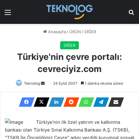
Menü
Ar
Anasayfa
/
ÜRÜN
/
DİĞER
DİĞER
Türkiye'nin çevre portalı:
cevreciyiz.com
Bir
Teknolog
24 Eylül 2007
1 dakika okuma süresi
e-
posta
göndermek
Türkiye'nin ilk özel yatırım ve kalkınma
bankası olan Türkiye Sınai Kalkınma Bankası A.Ş. (TSKB),
"TSKB İle Önceliğimiz Çevre" adını verdiği kurumsal sosyal