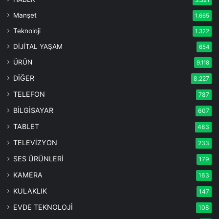
3.321
Manşet
1.665
Teknoloji
1.322
DİJİTAL YAŞAM
654
ÜRÜN
9.118
DİĞER
8.227
TELEFON
787
BİLGİSAYAR
607
TABLET
483
TELEVİZYON
233
SES ÜRÜNLERİ
179
KAMERA
163
KULAKLIK
147
EVDE TEKNOLOJİ
108