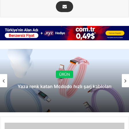
ÜRÜN
Yaza renk katan Mcdodo hızlı şarj kabloları
Index'ten