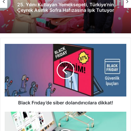
25. Yılını Kutlayan Yemeksepeti, Türkiye’nin
Çeyrek Asırlık Sofra Hafızasına Işık Tutuyor
Black
Frıday’de
siber
dolandırıcılara
dikkat!
Black Frıday’de siber dolandırıcılara dikkat!
İndirimli
alışveriş
kovalarken