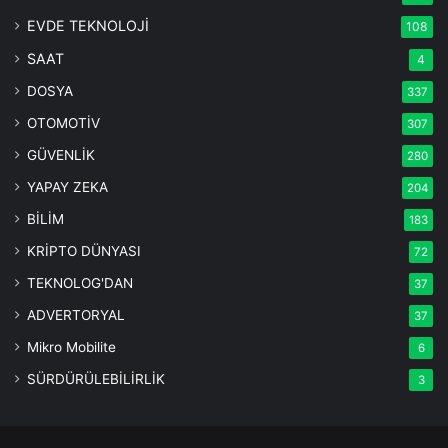
EVDE TEKNOLOJİ
108
SAAT
4
DOSYA
337
OTOMOTİV
307
GÜVENLİK
280
YAPAY ZEKA
204
BİLİM
183
KRİPTO DÜNYASI
72
TEKNOLOG'DAN
37
ADVERTORYAL
37
Mikro Mobilite
6
SÜRDÜRÜLEBİLİRLİK
3