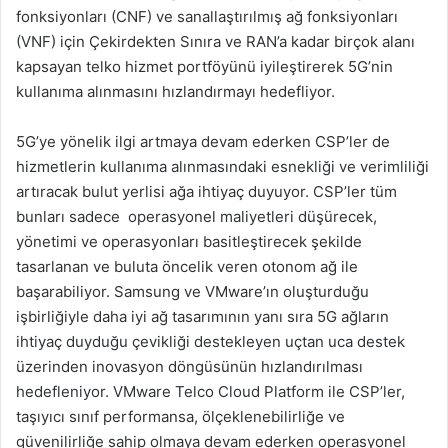
fonksiyonları (CNF) ve sanallaştırılmış ağ fonksiyonları
(VNF) için Çekirdekten Sınıra ve RAN’a kadar birçok alanı
kapsayan telko hizmet portföyünü iyileştirerek 5G’nin
kullanıma alınmasını hızlandırmayı hedefliyor.
5G’ye yönelik ilgi artmaya devam ederken CSP’ler de
hizmetlerin kullanıma alınmasındaki esnekliği ve verimliliği
artıracak bulut yerlisi ağa ihtiyaç duyuyor. CSP’ler tüm
bunları sadece operasyonel maliyetleri düşürecek,
yönetimi ve operasyonları basitleştirecek şekilde
tasarlanan ve buluta öncelik veren otonom ağ ile
başarabiliyor. Samsung ve VMware’ın oluşturduğu
işbirliğiyle daha iyi ağ tasarımının yanı sıra 5G ağların
ihtiyaç duyduğu çevikliği destekleyen uçtan uca destek
üzerinden inovasyon döngüsünün hızlandırılması
hedefleniyor. VMware Telco Cloud Platform ile CSP’ler,
taşıyıcı sınıf performansa, ölçeklenebilirliğe ve
güvenilirliğe sahip olmaya devam ederken operasyonel