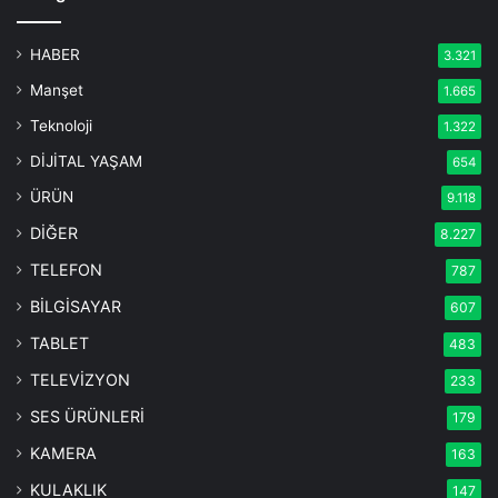
HABER
3.321
Manşet
1.665
Teknoloji
1.322
DİJİTAL YAŞAM
654
ÜRÜN
9.118
DİĞER
8.227
TELEFON
787
BİLGİSAYAR
607
TABLET
483
TELEVİZYON
233
SES ÜRÜNLERİ
179
KAMERA
163
KULAKLIK
147