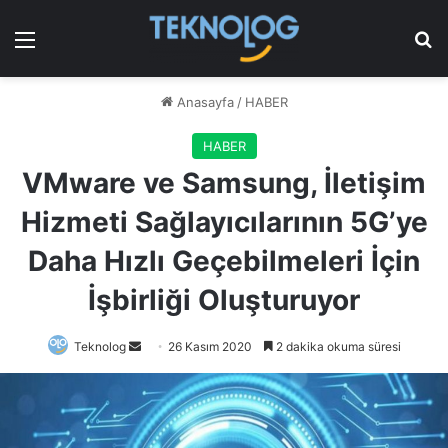
Menü
Ar
Anasayfa
/
HABER
HABER
VMware ve Samsung, İletişim
Hizmeti Sağlayıcılarının 5G’ye
Daha Hızlı Geçebilmeleri İçin
İşbirliği Oluşturuyor
Bir
Teknolog
26 Kasım 2020
2 dakika okuma süresi
e-
posta
göndermek