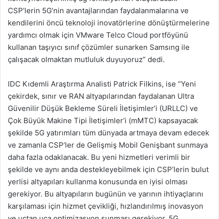
CSP’lerin 5G’nin avantajlarından faydalanmalarına ve
kendilerini öncü teknoloji inovatörlerine dönüştürmelerine
yardımcı olmak için VMware Telco Cloud portföyünü
kullanan taşıyıcı sınıf çözümler sunarken Samsıng ile
çalışacak olmaktan mutluluk duyuyoruz” dedi.
IDC Kıdemli Araştırma Analisti Patrick Filkins, ise “Yeni
çekirdek, sınır ve RAN altyapılarından faydalanan Ultra
Güvenilir Düşük Bekleme Süreli İletişimler’i (URLLC) ve
Çok Büyük Makine Tipi İletişimler’i (mMTC) kapsayacak
şekilde 5G yatırımları tüm dünyada artmaya devam edecek
ve zamanla CSP’ler de Gelişmiş Mobil Genişbant sunmaya
daha fazla odaklanacak. Bu yeni hizmetleri verimli bir
şekilde ve aynı anda destekleyebilmek için CSP’lerin bulut
yerlisi altyapıları kullanma konusunda en iyisi olması
gerekiyor. Bu altyapıların bugünün ve yarının ihtiyaçlarını
karşılaması için hizmet çevikliği, hızlandırılmış inovasyon
ve uçtan uca optimizasyon sunması gerekiyor. 5G