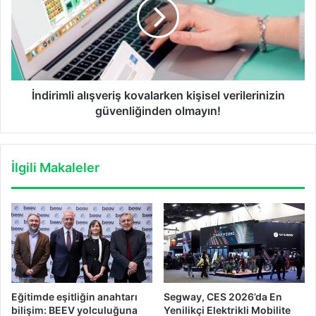
kişisel
verilerinizin
güvenliğinden
olmayın!
İndirimli alışveriş kovalarken kişisel verilerinizin
güvenliğinden olmayın!
İlgili Makaleler
Eğitimde eşitliğin anahtarı
Segway, CES 2026’da En
bilişim: BEEV yolculuğuna
Yenilikçi Elektrikli Mobilite