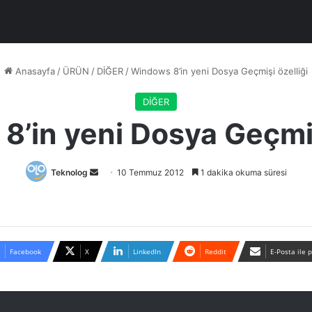
Anasayfa
/
ÜRÜN
/
DİĞER
/
Windows 8’in yeni Dosya Geçmişi özelliği
DİĞER
’in yeni Dosya Geçmiş
Bir
Teknolog
10 Temmuz 2012
1 dakika okuma süresi
e-
posta
göndermek
Facebook
X
LinkedIn
Reddit
E-Posta ile 