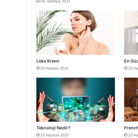
06 Temmuz 2021
Leke Kremi
En Güz
25 Haziran 2021
25 Ha
Teknoloji Nedir?
French
23 Haziran 2021
23 Ha