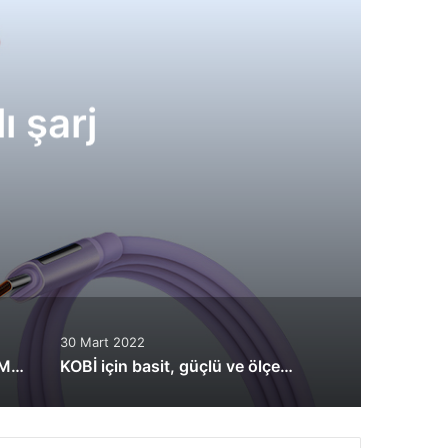
 şarj
30 Mart 2022
Hayat Kurtaran Drone: DJI Matrice 30
KOBİ için basit, güçlü ve ölçeklenebilir depolama çözümü: Dell PowerVault ME5