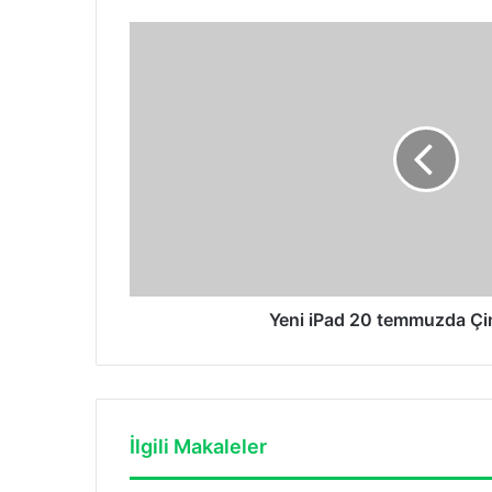
Yeni
iPad
20
temmuzda
Çin'de
çıkıyor
Yeni iPad 20 temmuzda Çin
İlgili Makaleler