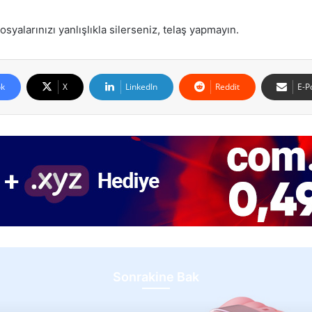
syalarınızı yanlışlıkla silerseniz, telaş yapmayın.
k
X
LinkedIn
Reddit
E-P
Sonrakine Bak