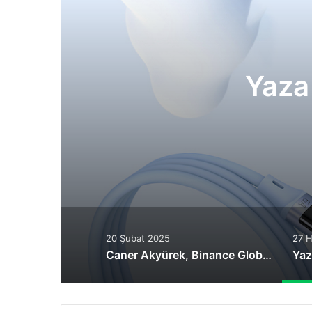
Yaza
20 Şubat 2025
27 H
Caner Akyürek, Binance Global Özel İnceleme Birimi Uzmanı Olarak Atandı