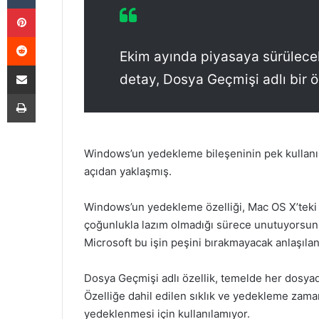
Pinterest
Reddit
Ekim ayında piyasaya sürülecek
E-Posta ile paylaş
detay, Dosya Geçmişi adlı bir öz
Yazdır
Windows’un yedekleme bileşeninin pek kullanılma
açıdan yaklaşmış.
Windows’un yedekleme özelliği, Mac OS X’teki 
çoğunlukla lazım olmadığı sürece unutuyorsunuz
Microsoft bu işin peşini bırakmayacak anlaşılan
Dosya Geçmişi adlı özellik, temelde her dosyad
Özelliğe dahil edilen sıklık ve yedekleme zama
yedeklenmesi için kullanılamıyor.