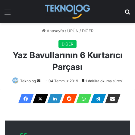
Menü
Ar
Anasayfa
/
ÜRÜN
/
DİĞER
DİĞER
Yaz Bavullarının 6 Kurtarıcı
Parçası
Bir
Teknolog
04 Temmuz 2019
1 dakika okuma süresi
e-
posta
göndermek