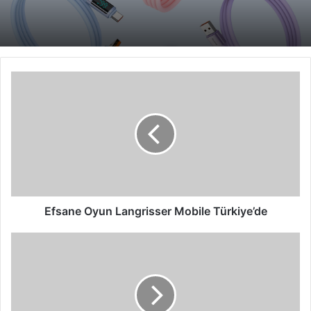
Efsane
Oyun
Langrisser
Mobile
Türkiye’de
Efsane Oyun Langrisser Mobile Türkiye’de
Dr.
Öz
ve
Ekibi’nin
En