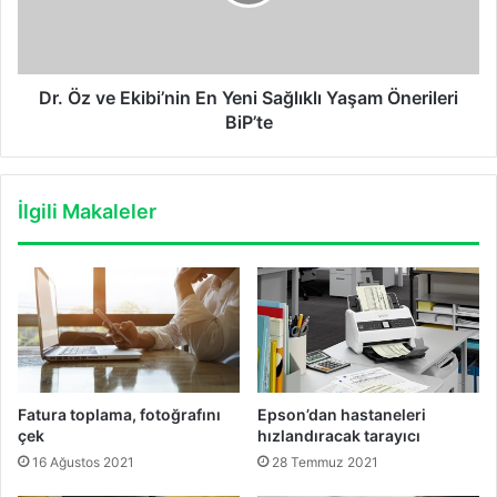
Yeni
Sağlıklı
Yaşam
Önerileri
BiP’te
Dr. Öz ve Ekibi’nin En Yeni Sağlıklı Yaşam Önerileri
BiP’te
İlgili Makaleler
Fatura toplama, fotoğrafını
Epson’dan hastaneleri
çek
hızlandıracak tarayıcı
16 Ağustos 2021
28 Temmuz 2021