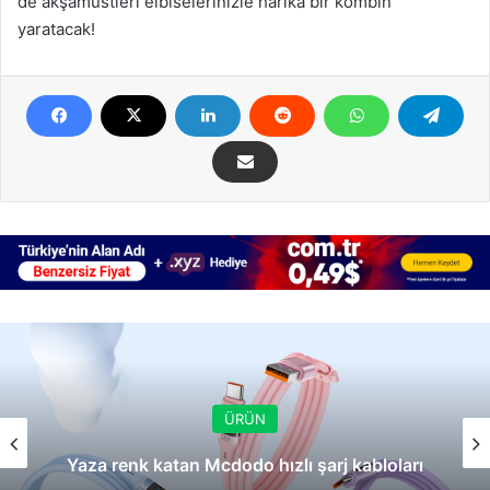
de akşamüstleri elbiselerinizle harika bir kombin
yaratacak!
ÜRÜN
Yaza renk katan Mcdodo hızlı şarj kabloları