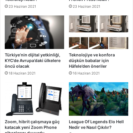
23 Haziran 2021
23 Haziran 2021
Türkiye’nin dijital yetkinliği,
Teknolojiye ve konfora
KYC’de Avrupa’daki ülkelere
düşkün babalar için
öncü olacak
Häfele’den öneriler
18 Haziran 2021
16 Haziran 2021
Zoom, hibrit çalışmaya güç
League Of Legends Elo Hell
katacak yeni Zoom Phone
Nedir ve Nasıl Çıkılır?
cihazlarını duyurdu