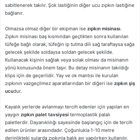
sabitlenerek takılır. Şok lastiğinin diğer ucu zıpkın lastiğine
bağlanır.
Olmazsa olmaz diğer bir ekipman ise
zıpkın misinası
.
Zıpkın misinası baş kısmından geçtikten sonra kullanılan
tüfeğe bağlı olarak, tüfeğin ip tutma dili sağ taraftaysa sağa
gelecek şekilde soldaysa soldan gelecek şekilde.
Kullanacak kişinin sağlak veya solak olması da misinanın
yönü konusunda önem taşır. Bu detay misinanın takıldığı
klips için de geçerlidir. Yay ve ok mantısı ile kurulan
zıpkının vazgeçilmez aparatlarından bir diğeri ise
zıpkın şiş
ucu
dur.
Kayalık yerlerde avlanmayı tercih edenler için yapılan en
yaygın
zıpkın palet tavsiyesi
termoplastik palalı
paletlerdir. Dayanıklılığı sayesinde başlangıç için de tercih
edilen ürünler arasındadır. Çoğunlukla 1-10 metre
derinlikteki sularda zıpkınla balık avı yapılırken kullanılır.