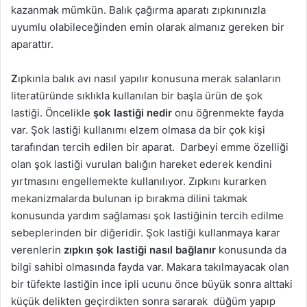
kazanmak mümkün. Balık çağırma aparatı zıpkınınızla
uyumlu olabileceğinden emin olarak almanız gereken bir
aparattır.
Z
ıpkınla balık avı nasıl yapılır konusuna merak salanların
literatüründe sıklıkla kullanılan bir başla ürün de şok
lastiği. Öncelikle
şok lastiği nedir
onu öğrenmekte fayda
var. Şok lastiği kullanımı elzem olmasa da bir çok kişi
tarafından tercih edilen bir aparat. Darbeyi emme özelliği
olan şok lastiği vurulan balığın hareket ederek kendini
yırtmasını engellemekte kullanılıyor. Zıpkını kurarken
mekanizmalarda bulunan ip bırakma dilini takmak
konusunda yardım sağlaması şok lastiğinin tercih edilme
sebeplerinden bir diğeridir. Şok lastiği kullanmaya karar
verenlerin
zıpkın ş
ok lasti
ği nası
l ba
ğlanır
konusunda da
bilgi sahibi olmasında fayda var. Makara takılmayacak olan
bir tüfekte lastiğin ince ipli ucunu önce büyük sonra alttaki
küçük delikten geçirdikten sonra sararak düğüm yapıp