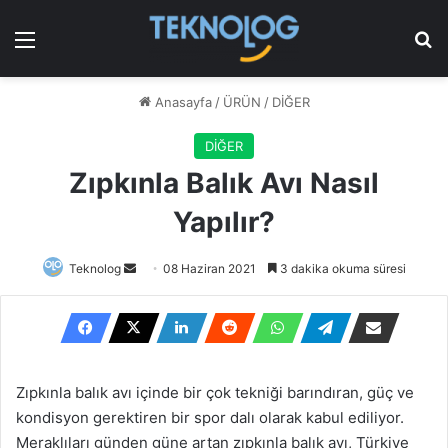
Menü
Ar
Anasayfa
/
ÜRÜN
/
DİĞER
DİĞER
Zıpkınla Balık Avı Nasıl
Yapılır?
Bir
Teknolog
08 Haziran 2021
3 dakika okuma süresi
e-
posta
göndermek
Zıpkınla balık avı içinde bir çok tekniği barındıran, güç ve
kondisyon gerektiren bir spor dalı olarak kabul ediliyor.
Meraklıları günden güne artan zıpkınla balık avı, Türkiye