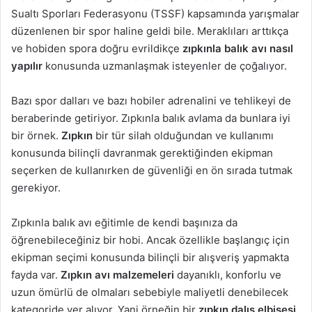
Sualtı Sporları Federasyonu (TSSF) kapsamında yarışmalar
düzenlenen bir spor haline geldi bile. Meraklıları arttıkça
ve hobiden spora doğru evrildikçe
zıpkınla balık avı nasıl
yapılır
konusunda uzmanlaşmak isteyenler de çoğalıyor.
Bazı spor dalları ve bazı hobiler adrenalini ve tehlikeyi de
beraberinde getiriyor. Zıpkınla balık avlama da bunlara iyi
bir örnek.
Zıpkın
bir tür silah olduğundan ve kullanımı
konusunda bilinçli davranmak gerektiğinden ekipman
seçerken de kullanırken de güvenliği en ön sırada tutmak
gerekiyor.
Zıpkınla balık avı eğitimle de kendi başınıza da
öğrenebileceğiniz bir hobi. Ancak özellikle başlangıç için
ekipman seçimi konusunda bilinçli bir alışveriş yapmakta
fayda var.
Zıpkın avı malzemeleri
dayanıklı, konforlu ve
uzun ömürlü de olmaları sebebiyle maliyetli denebilecek
kategoride yer alıyor. Yani örneğin bir
zıpkı
n dal
ış elbisesi