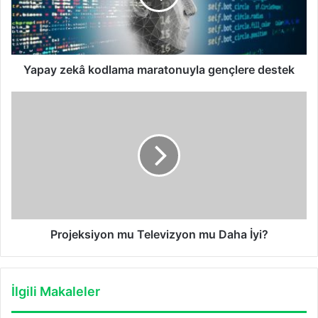
destek
Yapay zekâ kodlama maratonuyla gençlere destek
Projeksiyon
mu
Televizyon
mu
Daha
İyi?
Projeksiyon mu Televizyon mu Daha İyi?
İlgili Makaleler