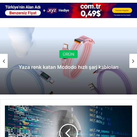
ÜRÜN
Yaza renk katan Mcdodo hızlı şarj kabloları
Yapay
zekâ
kodlama
maratonuyla
gençlere