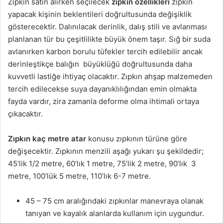
Zıpkın satın alırken seçilecek
zıpkın
ö
zellikleri
zıpkın
yapacak kişinin beklentileri doğrultusunda değişiklik
gösterecektir. Dalınılacak derinlik, dalış stili ve avlanması
planlanan tür bu çeşitlilikte büyük önem taşır. Sığ bir suda
avlanırken karbon borulu tüfekler tercih edilebilir ancak
derinleştikçe balığın büyüklüğü doğrultusunda daha
kuvvetli lastiğe ihtiyaç olacaktır. Zıpkın ahşap malzemeden
tercih edilecekse suya dayanıklılığından emin olmakta
fayda vardır, zira zamanla deforme olma ihtimali ortaya
çıkacaktır.
Zıpkın kaç metre atar
konusu zıpkının türüne göre
değişecektir. Zıpkının menzili aşağı yukarı şu şekildedir;
45’lik 1/2 metre, 60’lık 1 metre, 75’lik 2 metre, 90’lık 3
metre, 100’lük 5 metre, 110’lık 6-7 metre.
45 – 75 cm aralığındaki zıpkınlar manevraya olanak
tanıyan ve kayalık alanlarda kullanım için uygundur.