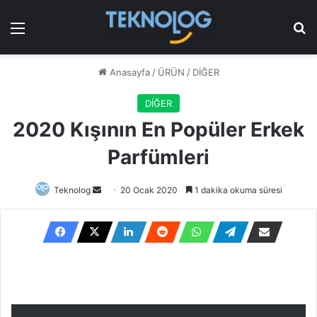
Menü
Ar
Anasayfa
/
ÜRÜN
/
DİĞER
DİĞER
2020 Kışının En Popüler Erkek
Parfümleri
Bir
Teknolog
20 Ocak 2020
1 dakika okuma süresi
e-
posta
göndermek