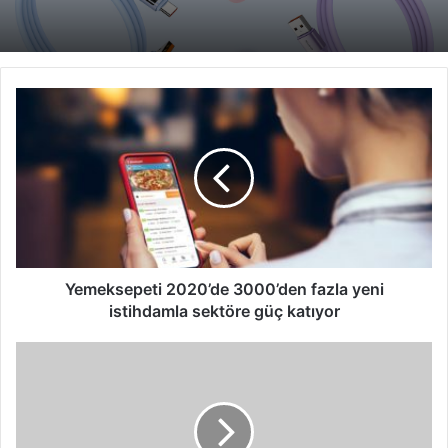
Yemeksepeti
2020’de
3000’den
fazla
yeni
istihdamla
sektöre
güç
katıyor
Yemeksepeti 2020’de 3000’den fazla yeni
istihdamla sektöre güç katıyor
Otomobilinizi
Kış
Yolculuklarına
Hazırlarken
Yapmanız