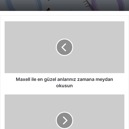
Maxell
ile
en
güzel
anlarınız
zamana
meydan
okusun
Maxell ile en güzel anlarınız zamana meydan
okusun
Yazılım
geliştirme
uzmanları
için
fırsat