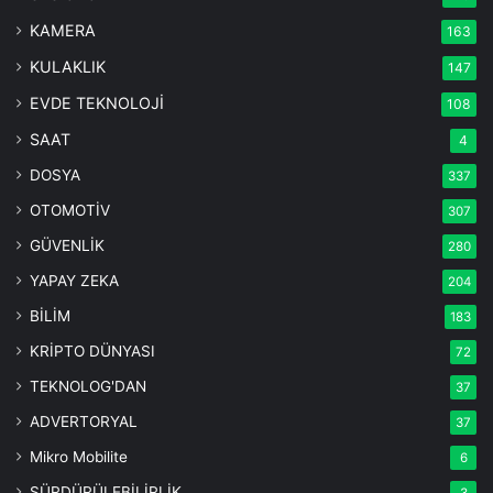
KAMERA
163
KULAKLIK
147
EVDE TEKNOLOJİ
108
SAAT
4
DOSYA
337
OTOMOTİV
307
GÜVENLİK
280
YAPAY ZEKA
204
BİLİM
183
KRİPTO DÜNYASI
72
TEKNOLOG'DAN
37
ADVERTORYAL
37
Mikro Mobilite
6
SÜRDÜRÜLEBİLİRLİK