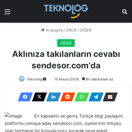
Menü
Ar
Anasayfa
/
ÜRÜN
/
DİĞER
DİĞER
Aklınıza takılanların cevabı
sendesor.com'da
Bir
Teknolog
16 Mayıs 2008
Bir dakikadan az
e-
posta
göndermek
En kapsamlı ve geniş Türkçe bilgi paylaşım
platformu olmaya aday sendesor.com, üyelerinin ihtiyacı
olan herhangi bir konuda soru sorarak veya anket