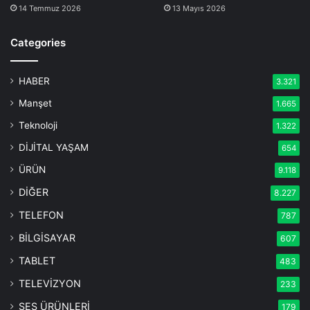
14 Temmuz 2026
13 Mayıs 2026
Categories
HABER
3.321
Manşet
1.665
Teknoloji
1.322
DİJİTAL YAŞAM
654
ÜRÜN
9.118
DİĞER
8.227
TELEFON
787
BİLGİSAYAR
607
TABLET
483
TELEVİZYON
233
SES ÜRÜNLERİ
179