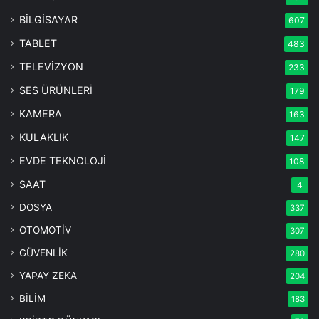
BİLGİSAYAR
607
TABLET
483
TELEVİZYON
233
SES ÜRÜNLERİ
179
KAMERA
163
KULAKLIK
147
EVDE TEKNOLOJİ
108
SAAT
4
DOSYA
337
OTOMOTİV
307
GÜVENLİK
280
YAPAY ZEKA
204
BİLİM
183