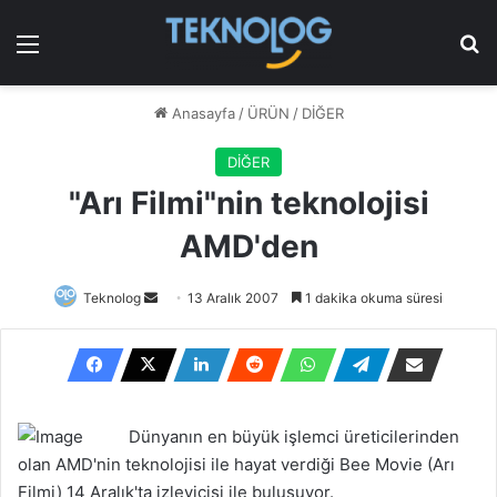
Menü
Ar
Anasayfa
/
ÜRÜN
/
DİĞER
DİĞER
"Arı Filmi"nin teknolojisi
AMD'den
Bir
Teknolog
13 Aralık 2007
1 dakika okuma süresi
e-
posta
göndermek
Dünyanın en büyük işlemci üreticilerinden
olan AMD'nin teknolojisi ile hayat verdiği Bee Movie (Arı
Filmi) 14 Aralık'ta izleyicisi ile buluşuyor.