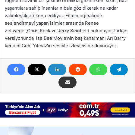
rağmen sevimli bir şekilde ortalıkta gezinirken, sıkıcı, düz
yaşantılara sahip insanların bala göz dikerek ne kadar
zalimleştikleri konu ediliyor. Filmin orjinalinde
seslendirmeyi yapan isimler arasında Renee
Zellweger,Chris Rock ve Jerry Seinfield bulunuyor.Türkçe
versiyonunda ise Bee Movie'nin baş kaharmanı Arı Barry
kendini Cem Yılmaz'ın sesiyle izleyicisine duyuruyor.