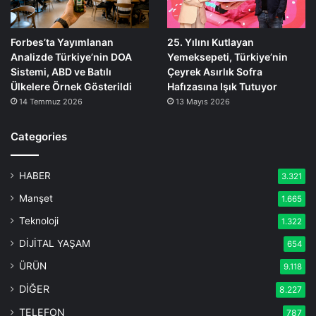
Forbes’ta Yayımlanan
25. Yılını Kutlayan
Analizde Türkiye’nin DOA
Yemeksepeti, Türkiye’nin
Sistemi, ABD ve Batılı
Çeyrek Asırlık Sofra
Ülkelere Örnek Gösterildi
Hafızasına Işık Tutuyor
14 Temmuz 2026
13 Mayıs 2026
Categories
HABER
3.321
Manşet
1.665
Teknoloji
1.322
DİJİTAL YAŞAM
654
ÜRÜN
9.118
DİĞER
8.227
TELEFON
787