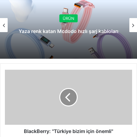
ÜRÜN
Yaza renk katan Mcdodo hızlı şarj kabloları
BlackBerry:
"Türkiye
bizim
için
önemli"
BlackBerry: "Türkiye bizim için önemli"