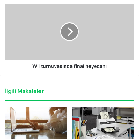
Wii
turnuvasında
final
heyecanı
Wii turnuvasında final heyecanı
İlgili Makaleler