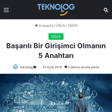
Menü
Ar
Anasayfa
/
ÜRÜN
/
DİĞER
DİĞER
Başarılı Bir Girişimci Olmanın
5 Anahtarı
Bir
Teknolog
01 Eylül 2019
3 dakika okuma süresi
e-
posta
göndermek