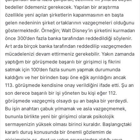
bedeller ödemeniz gerekecek. Yapılan bir araştırma
özellikle yeni açılan şirketlerin kapanmasının en başta
gelen nedeninin şirket ortaklarının vazgeçmeleri olduğunu
göstermektedir. Örneğin; Walt Disney’in şirketini kurmadan
önce 300’den fazla banka tarafından reddedildiği söylenir.
Art arda birçok banka tarafından reddedilip vazgeçmeden
mücadelenizi devam ettirmeniz gerekebilir. Yakın zamanda
yaptığım bir görüşmede başarılı bir girişimci iş fikrini
satmak için 100’den fazla sunum yapmak durumunda
kaldığını ve her birinden başı öne eğik ayrıldığını ancak
113. görüşmede kendisine onay verildiğini ifade etti. Şu an
son derece başarılı bir işi yöneten bu kişi eğer 112.
görüşmede vazgeçmiş olsaydı şu an başka bir yerdeydi.
Bu işin anahtarı çabuk yılmamak ve asla vazgeçmemek,
bununla birlikte yeni bir girişimci olarak psikolojik
sermayenizin yüksek olması birinci kuraldır. Başlangıçtaki
kararlı duruş konusunda bir önemli gözlemim de
girişimcinin eş, dost ve yakın çevresinden aldığı veya