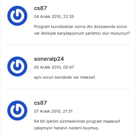
d
cs87
e
04 Aralık 2010, 22:35
d
Program kurulduktan sonra dtx dosyasında sorun
i
var iletisiyle karşılaşıyorum yardımcı olur musunuz?
k
i
:
d
soneralp24
e
05 Aralık 2010, 00:47
d
aynı sorun bendede var malesef.
i
k
i
:
d
cs87
e
07 Aralık 2010, 21:31
d
64 bit işletim sistmelerinde program maalesef
i
çalışmıyor hatanın nedeni buymuş.
k