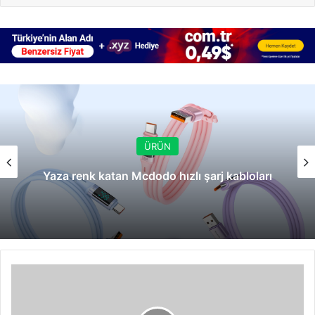
ÜRÜN
Yaza renk katan Mcdodo hızlı şarj kabloları
Parrot
MK6100
ile
cepteki