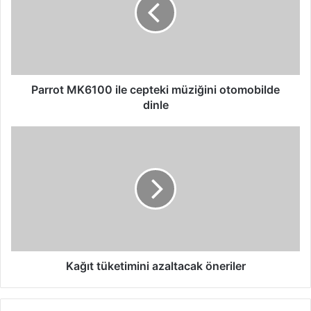
müziğini
otomobilde
dinle
Parrot MK6100 ile cepteki müziğini otomobilde
dinle
Kağıt
tüketimini
azaltacak
öneriler
Kağıt tüketimini azaltacak öneriler