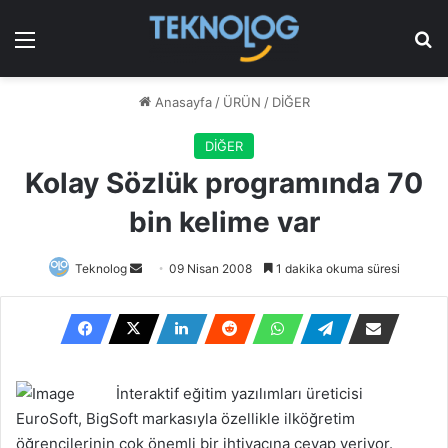
Menü
Ar
Anasayfa
/
ÜRÜN
/
DİĞER
DİĞER
Kolay Sözlük programında 70
bin kelime var
Bir
Teknolog
09 Nisan 2008
1 dakika okuma süresi
e-
posta
göndermek
İnteraktif eğitim yazılımları üreticisi
EuroSoft, BigSoft markasıyla özellikle ilköğretim
öğrencilerinin çok önemli bir ihtiyacına cevap veriyor.