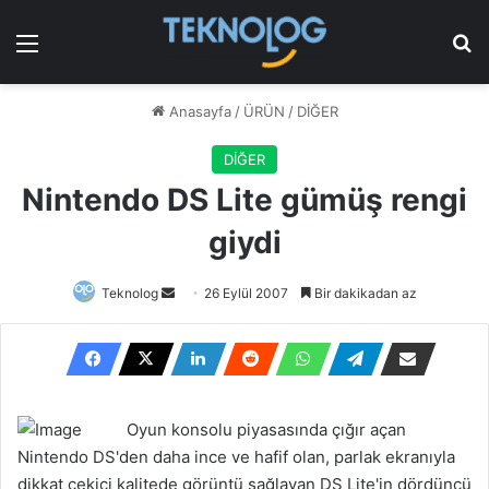
Menü
Ar
Anasayfa
/
ÜRÜN
/
DİĞER
DİĞER
Nintendo DS Lite gümüş rengi
giydi
Bir
Teknolog
26 Eylül 2007
Bir dakikadan az
e-
posta
göndermek
Oyun konsolu piyasasında çığır açan
Nintendo DS'den daha ince ve hafif olan, parlak ekranıyla
dikkat çekici kalitede görüntü sağlayan DS Lite'in dördüncü