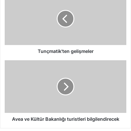
gelişmeler
Tunçmatik'ten gelişmeler
Avea
ve
Kültür
Bakanlığı
turistleri
bilgilendirecek
Avea ve Kültür Bakanlığı turistleri bilgilendirecek