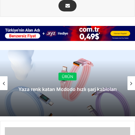
ÜRÜN
Yaza renk katan Mcdodo hızlı şarj kabloları
Tunçmatik'ten