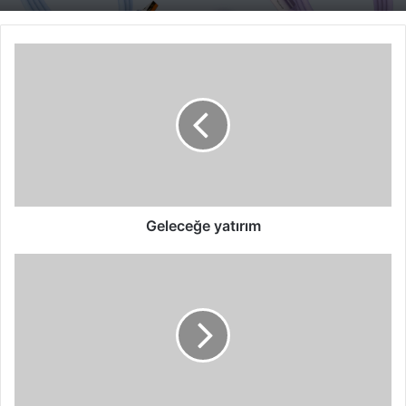
Geleceğe
yatırım
Geleceğe yatırım
GDATA
2008’in
test
şampiyonu