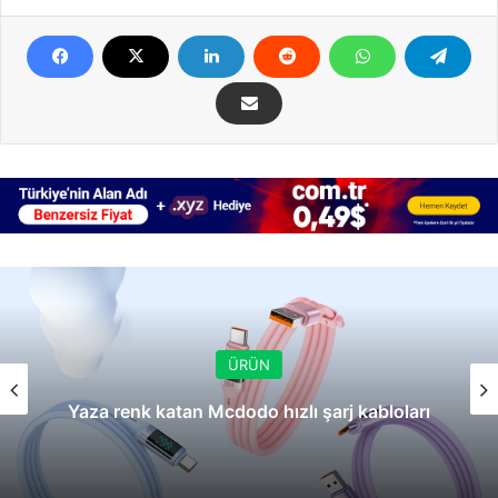
ÜRÜN
Yaza renk katan Mcdodo hızlı şarj kabloları