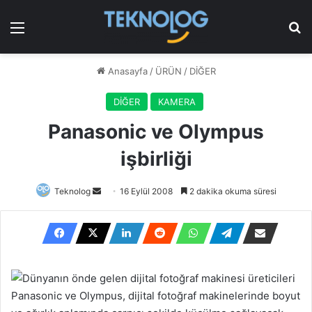
Menü
Ar
Anasayfa
/
ÜRÜN
/
DİĞER
DİĞER
KAMERA
Panasonic ve Olympus
işbirliği
Bir
Teknolog
16 Eylül 2008
2 dakika okuma süresi
e-
posta
göndermek
Dünyanın önde gelen dijital fotoğraf makinesi üreticileri
Panasonic ve Olympus, dijital fotoğraf makinelerinde boyut