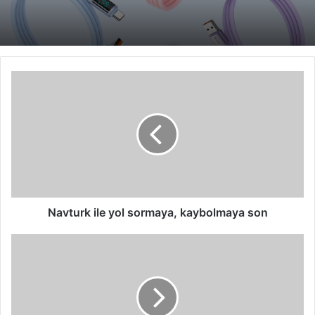
Navturk
ile
yol
sormaya,
kaybolmaya
son
Navturk ile yol sormaya, kaybolmaya son
satrancokulu.com