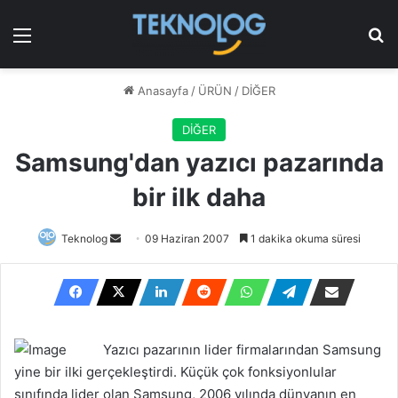
Menü
Ar
Anasayfa
/
ÜRÜN
/
DİĞER
DİĞER
Samsung'dan yazıcı pazarında
bir ilk daha
Bir
Teknolog
09 Haziran 2007
1 dakika okuma süresi
e-
posta
göndermek
Yazıcı pazarının lider firmalarından Samsung
yine bir ilki gerçekleştirdi. Küçük çok fonksiyonlular
sınıfında lider olan Samsung, 2006 yılında dünyanın en