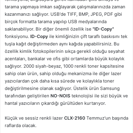
tarama yapmaya imkan sağlayarak çalışmalarınızda zaman
kazanmanızı sağlıyor. USB'de TIFF, BMP, JPEG, PDF gibi
birçok formatta tarama yapılıp USB medyalarında
saklanabiliyor. Bir diğer önemli özellik ise
"ID-Copy"
fonksiyonu.
ID-Copy
ile kimliğinizin çift taraflı baskısını tek
tuşla kağıt değiştirmeden aynı kağıda yapabilirsiniz. Bu
özellik kimlik fotokopilerinin sıkça gerekli olduğu seyahat
acentaları, bankalar ve ofis gibi ortamlarda büyük kolaylık
sağlıyor. 2000 siyah-beyaz, 1000 renkli toner kapsitesine
sahip olan ürün, sahip olduğu mekanizma ile diğer lazer
yazıcılardan çok daha kısa sürede ve kolaylıkla toner
değiştirilmesine olanak sağlıyor. Üstelik ürün Samsung
tarafından geliştirilen
NO-NOIS
teknolojisi ile sizi büyük ve
hantal yazıcıların çıkardığı gürültüden kurtarıyor.
Küçük ve sessiz renkli lazer
CLX-2160
Temmuz'un başında
raflarda olacak.