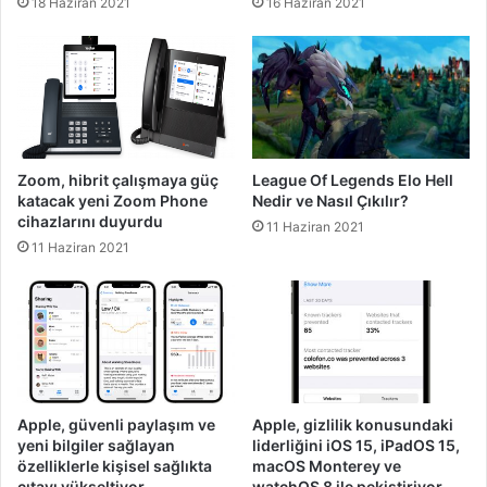
18 Haziran 2021
16 Haziran 2021
Zoom, hibrit çalışmaya güç
League Of Legends Elo Hell
katacak yeni Zoom Phone
Nedir ve Nasıl Çıkılır?
cihazlarını duyurdu
11 Haziran 2021
11 Haziran 2021
Apple, güvenli paylaşım ve
Apple, gizlilik konusundaki
yeni bilgiler sağlayan
liderliğini iOS 15, iPadOS 15,
özelliklerle kişisel sağlıkta
macOS Monterey ve
çıtayı yükseltiyor
watchOS 8 ile pekiştiriyor