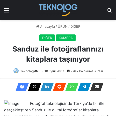
Menü
Ar
Anasayfa
/
ÜRÜN
/
DİĞER
DİĞER
KAMERA
Sanduz ile fotoğraflarınızı
kitaplara taşınıyor
Bir
Teknolog
18 Eylül 2007
2 dakika okuma süresi
e-
posta
göndermek
Fotoğraf teknolojisinde Türkiye’de bir ilki
gerçekleştiren Sanduz ile dijital fotoğraflar kitaplara