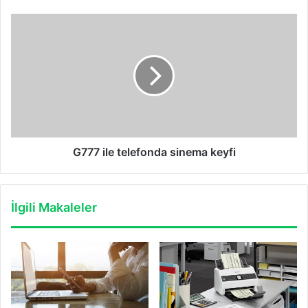
G777
ile
telefonda
sinema
keyfi
G777 ile telefonda sinema keyfi
İlgili Makaleler