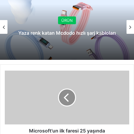
ÜRÜN
Yaza renk katan Mcdodo hızlı şarj kabloları
Microsoft'un
ilk
faresi
25
yaşında
Microsoft'un ilk faresi 25 yaşında