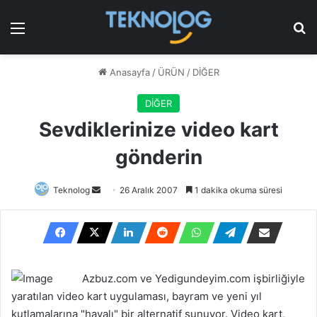
Menü
Ar
Anasayfa
/
ÜRÜN
/
DİĞER
DİĞER
Sevdiklerinize video kart
gönderin
Bir
Teknolog
26 Aralık 2007
1 dakika okuma süresi
e-
posta
göndermek
Azbuz.com ve Yedigundeyim.com işbirliğiyle
yaratılan video kart uygulaması, bayram ve yeni yıl
kutlamalarına "havalı" bir alternatif sunuyor. Video kart,