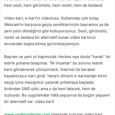
hem sesli, hem görüntülü, hem renkli, hem de bedava!
Video kart, e-kart'ın videolusu. Kullanması çok kolay.
Webcam'in karşısına geçip sevdiklerinizin bayramını ya da
yeni yılını dilediğiniz gibi kutluyorsunuz. Sesli, görüntülü,
renkli ve bedava bir alternatif sunan video kartınızı
alıcılardan başka kimse görüntüleyemiyor.
Bayram ve yeni yıl kapımızda. Herkes eşe dosta "havalı" bir
tebrik yollama telaşında. "İlk insanlar" bu sorunu tebrik
kartı göndererek çözüyorlardı. İnternet ile beraber
hayatımıza e-kart girdi. Yanarlı dönerli e-kartlardan birini
seçip içine mesajımızı yazarak yollamaya başladık.
Ardından SMS çıktı; ama o da hem tatsızdı, hem de
tuzluydu. Bu uygulamalar hâlâ yaşıyorsa da bugün yepyeni
bir alternatif var: video kart!
www.yedigundeyim.com
sitesinde sunulan video kart