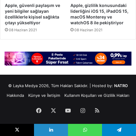
Apple, güvenli paylaşım ve
Apple, gizlilik konusundaki
yeni bilgiler sağlayan
liderliğini iOS 15, iPadOS 15,
özelliklerle kişisel sağlıkta
macOS Monterey ve
çıtayı yükseltiyor
watchOS 8 ile pekiştiriyor
08 Haziran 2021
08 Haziran 2021
© Layka Medya 2026, Tüm Hakları Saklıdır. | Hosted by:
NATRO
Hakkında
Künye ve İletişim
Kullanım Koşulları ve Gizlilik Hakları
Facebook
X
YouTube
Instagram
RSS
X
LinkedIn
WhatsApp
Telegram