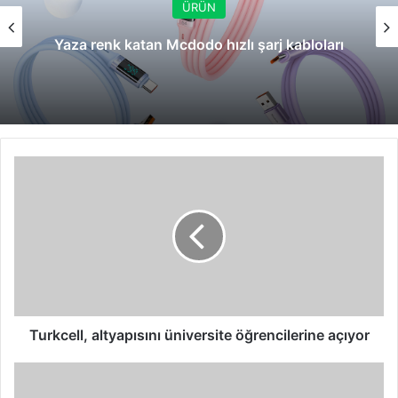
ÜRÜN
Yaza renk katan Mcdodo hızlı şarj kabloları
Turkcell,
altyapısını
üniversite
öğrencilerine
açıyor
Turkcell, altyapısını üniversite öğrencilerine açıyor
TTNet
abonelerine