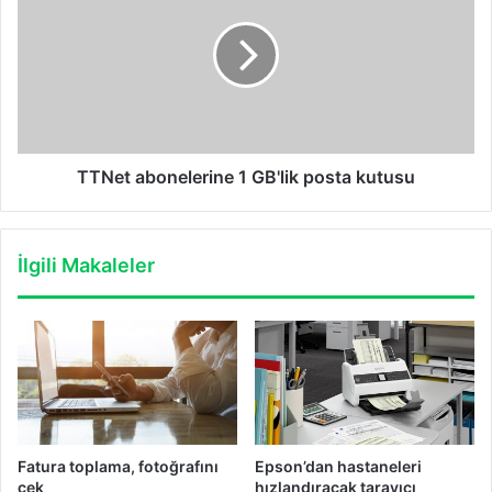
1
GB'lik
posta
kutusu
TTNet abonelerine 1 GB'lik posta kutusu
İlgili Makaleler
Fatura toplama, fotoğrafını
Epson’dan hastaneleri
çek
hızlandıracak tarayıcı