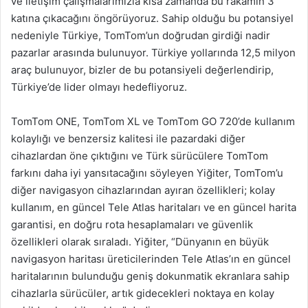
ve iletişim çalışmalarımızla kısa zamanda bu rakamın 3
katına çıkacağını öngörüyoruz. Sahip olduğu bu potansiyel
nedeniyle Türkiye, TomTom’un doğrudan girdiği nadir
pazarlar arasında bulunuyor. Türkiye yollarında 12,5 milyon
araç bulunuyor, bizler de bu potansiyeli değerlendirip,
Türkiye’de lider olmayı hedefliyoruz.
TomTom ONE, TomTom XL ve TomTom GO 720’de kullanım
kolaylığı ve benzersiz kalitesi ile pazardaki diğer
cihazlardan öne çıktığını ve Türk sürücülere TomTom
farkını daha iyi yansıtacağını söyleyen Yiğiter, TomTom’u
diğer navigasyon cihazlarından ayıran özellikleri; kolay
kullanım, en güncel Tele Atlas haritaları ve en güncel harita
garantisi, en doğru rota hesaplamaları ve güvenlik
özellikleri olarak sıraladı. Yiğiter, “Dünyanın en büyük
navigasyon haritası üreticilerinden Tele Atlas’ın en güncel
haritalarının bulunduğu geniş dokunmatik ekranlara sahip
cihazlarla sürücüler, artık gidecekleri noktaya en kolay