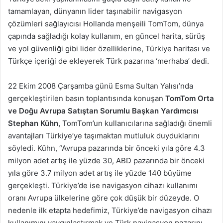
tamamlayan, dünyanın lider taşınabilir navigasyon
çözümleri sağlayıcısı Hollanda menşeili TomTom, dünya
çapında sağladığı kolay kullanım, en güncel harita, sürüş
ve yol güvenliği gibi lider özelliklerine, Türkiye haritası ve
Türkçe içeriği de ekleyerek Türk pazarına ‘merhaba’ dedi.
22 Ekim 2008 Çarşamba günü Esma Sultan Yalısı’nda
gerçekleştirilen basın toplantısında konuşan
TomTom Orta
ve Doğu Avrupa Satıştan Sorumlu Başkan Yardımcısı
Stephan Kühn,
TomTom’un kullanıcılarına sağladığı önemli
avantajları Türkiye’ye taşımaktan mutluluk duyduklarını
söyledi. Kühn, “Avrupa pazarında bir önceki yıla göre 4.3
milyon adet artış ile yüzde 30, ABD pazarında bir önceki
yıla göre 3.7 milyon adet artış ile yüzde 140 büyüme
gerçekleşti. Türkiye’de ise navigasyon cihazı kullanımı
oranı Avrupa ülkelerine göre çok düşük bir düzeyde. O
nedenle ilk etapta hedefimiz, Türkiye’de navigasyon cihazı
kullanımını yaygınlaştırmak ve Türk navigasyon pazarını