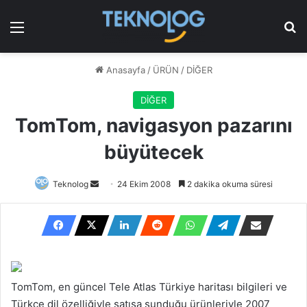
Menü
Ar
Anasayfa
/
ÜRÜN
/
DİĞER
DİĞER
TomTom, navigasyon pazarını
büyütecek
Bir
Teknolog
24 Ekim 2008
2 dakika okuma süresi
e-
posta
göndermek
TomTom, en güncel Tele Atlas Türkiye haritası bilgileri ve
Türkçe dil özelliğiyle satışa sunduğu ürünleriyle 2007