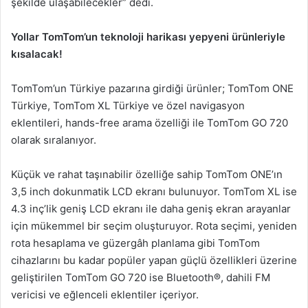
şekilde ulaşabilecekler” dedi.
Yollar TomTom’un teknoloji harikası yepyeni ürünleriyle
kısalacak!
TomTom’un Türkiye pazarına girdiği ürünler; TomTom ONE
Türkiye, TomTom XL Türkiye ve özel navigasyon
eklentileri, hands-free arama özelliği ile TomTom GO 720
olarak sıralanıyor.
Küçük ve rahat taşınabilir özelliğe sahip TomTom ONE’ın
3,5 inch dokunmatik LCD ekranı bulunuyor. TomTom XL ise
4.3 inç’lik geniş LCD ekranı ile daha geniş ekran arayanlar
için mükemmel bir seçim oluşturuyor. Rota seçimi, yeniden
rota hesaplama ve güzergâh planlama gibi TomTom
cihazlarını bu kadar popüler yapan güçlü özellikleri üzerine
geliştirilen TomTom GO 720 ise Bluetooth®, dahili FM
vericisi ve eğlenceli eklentiler içeriyor.