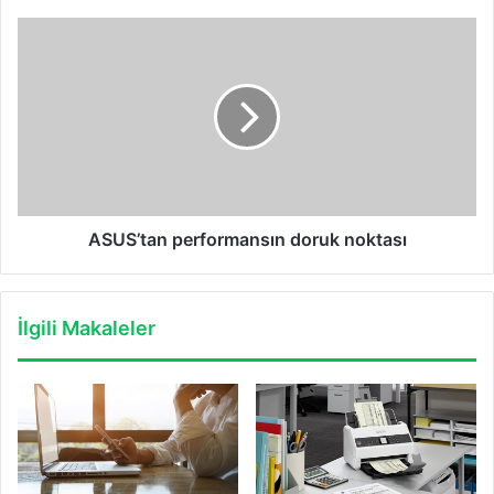
ASUS’tan
performansın
doruk
noktası
ASUS’tan performansın doruk noktası
İlgili Makaleler