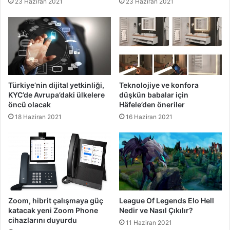
23 Haziran 2021
23 Haziran 2021
Türkiye’nin dijital yetkinliği,
Teknolojiye ve konfora
KYC’de Avrupa’daki ülkelere
düşkün babalar için
öncü olacak
Häfele’den öneriler
18 Haziran 2021
16 Haziran 2021
Zoom, hibrit çalışmaya güç
League Of Legends Elo Hell
katacak yeni Zoom Phone
Nedir ve Nasıl Çıkılır?
cihazlarını duyurdu
11 Haziran 2021