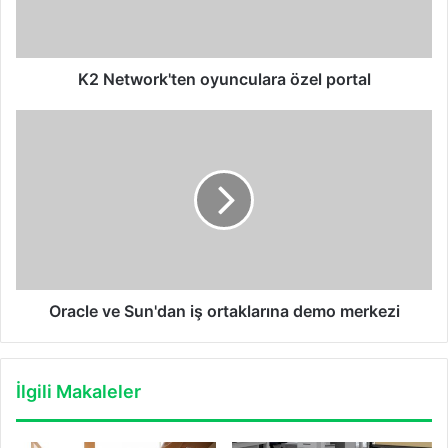
K2 Network'ten oyunculara özel portal
Oracle
ve
Sun'dan
iş
ortaklarına
demo
merkezi
Oracle ve Sun'dan iş ortaklarına demo merkezi
İlgili Makaleler