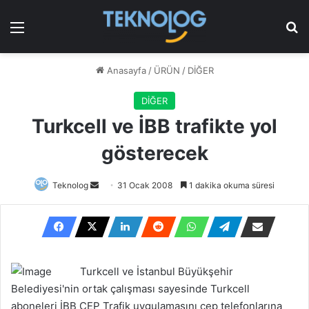
Menü
Ar
Anasayfa
/
ÜRÜN
/
DİĞER
DİĞER
Turkcell ve İBB trafikte yol
gösterecek
Bir
Teknolog
31 Ocak 2008
1 dakika okuma süresi
e-
posta
göndermek
Turkcell ve İstanbul Büyükşehir
Belediyesi'nin ortak çalışması sayesinde Turkcell
aboneleri İBB CEP Trafik uygulamasını cep telefonlarına