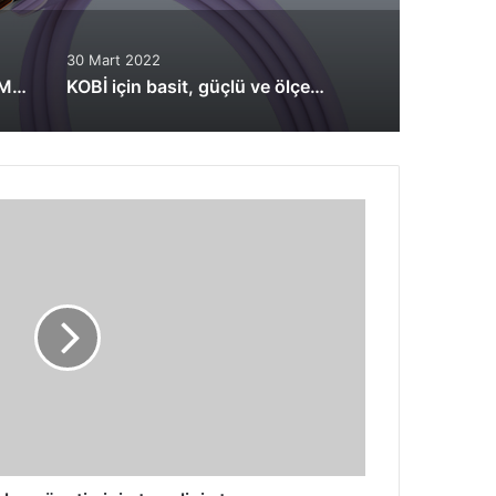
30 Mart 2022
Hayat Kurtaran Drone: DJI Matrice 30
KOBİ için basit, güçlü ve ölçeklenebilir depolama çözümü: Dell PowerVault ME5