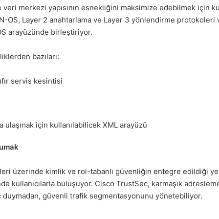
ve veri merkezi yapısının esnekliğini maksimize edebilmek için k
N-OS, Layer 2 anahtarlama ve Layer 3 yönlendirme protokoleri ve
IOS arayüzünde birleştiriyor.
liklerden bazıları:
r servis kesintisi
a ulaşmak için kullanılabilicek XML arayüzü
orumak
ri üzerinde kimlik ve rol-tabanlı güvenliğin entegre edildiği ye
'nde kullanıcılarla buluşuyor. Cisco TrustSec, karmaşık adresle
aç duymadan, güvenli trafik segmentasyonunu yönetebiliyor.