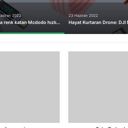
aziran 2022
23 Haziran 2022
Yaza renk katan Mcdodo hızlı şarj kabloları
BelgeTurk
e-
belge
yönetiminin
temelini
atıyor