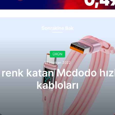
Sonrakine Bak
ÜRÜN
27 Haziran 2022
 renk katan Mcdodo hızlı
kabloları