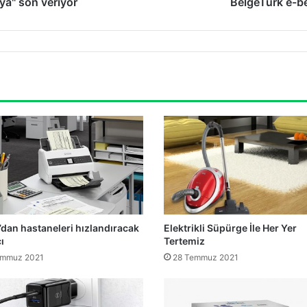
ya" son veriyor
BelgeTurk e-be
dan hastaneleri hızlandıracak
Elektrikli Süpürge İle Her Yer
ı
Tertemiz
emmuz 2021
28 Temmuz 2021