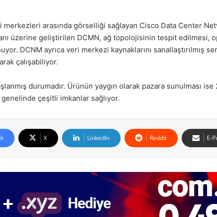
i merkezleri arasında görselliği sağlayan Cisco Data Center N
ı üzerine geliştirilen DCMN, ağ topolojisinin tespit edilmesi, op
unuyor. DCNM ayrıca veri merkezi kaynaklarını sanallaştırılmış s
ak çalışabiliyor.
aşlanmış durumadır. Ürünün yaygın olarak pazara sunulması ise 
genelinde çeşitli imkanlar sağlıyor.
k
X
LinkedIn
Reddit
E-P