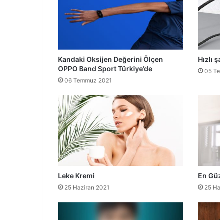
Kandaki Oksijen Değerini Ölçen
Hızlı ş
OPPO Band Sport Türkiye’de
05 T
06 Temmuz 2021
Leke Kremi
En Güz
25 Haziran 2021
25 Ha