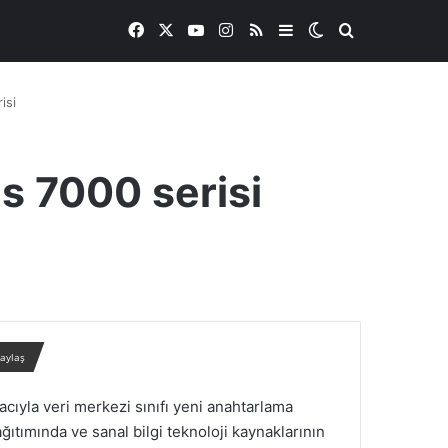
Facebook
X
YouTube
Instagram
RSS
Kenar Bölmesi
Dış görünümü de
Arama yap ..
isi
s 7000 serisi
paylaş
acıyla veri merkezi sınıfı yeni anahtarlama
ğıtımında ve sanal bilgi teknoloji kaynaklarının