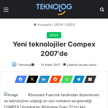
Menü
Ar
Anasayfa
/
ÜRÜN
/
DİĞER
DİĞER
Yeni teknolojiler Compex
2007'de
Bir
Teknolog
14 Aralık 2007
2 dakika okuma süresi
e-
posta
göndermek
Rönesans Fuarcılık tarafından düzenlenen
ve teknolojinin ulaştığı en son noktanın sergilendiği
COMPEX Uluslararası Bilgisayar Fuarı 32'nci kez