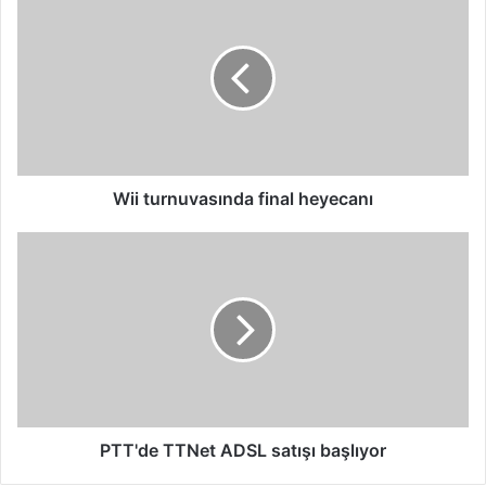
turnuvasında
final
heyecanı
Wii turnuvasında final heyecanı
PTT'de
TTNet
ADSL
satışı
başlıyor
PTT'de TTNet ADSL satışı başlıyor