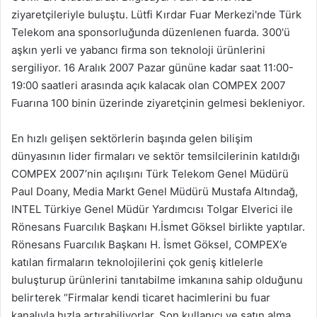
ziyaretçileriyle buluştu. Lütfi Kırdar Fuar Merkezi'nde Türk
Telekom ana sponsorluğunda düzenlenen fuarda. 300'ü
aşkın yerli ve yabancı firma son teknoloji ürünlerini
sergiliyor. 16 Aralık 2007 Pazar gününe kadar saat 11:00-
19:00 saatleri arasında açık kalacak olan COMPEX 2007
Fuarına 100 binin üzerinde ziyaretçinin gelmesi bekleniyor.
En hızlı gelişen sektörlerin başında gelen bilişim
dünyasının lider firmaları ve sektör temsilcilerinin katıldığı
COMPEX 2007’nin açılışını Türk Telekom Genel Müdürü
Paul Doany, Media Markt Genel Müdürü Mustafa Altındağ,
INTEL Türkiye Genel Müdür Yardımcısı Tolgar Elverici ile
Rönesans Fuarcılık Başkanı H.İsmet Göksel birlikte yaptılar.
Rönesans Fuarcılık Başkanı H. İsmet Göksel, COMPEX’e
katılan firmaların teknolojilerini çok geniş kitlelerle
buluşturup ürünlerini tanıtabilme imkanına sahip olduğunu
belirterek “Firmalar kendi ticaret hacimlerini bu fuar
kanalıyla hızla artırabiliyorlar. Son kullanıcı ve satın alma