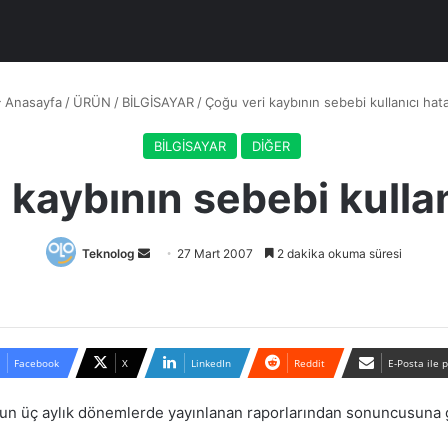
Anasayfa
/
ÜRÜN
/
BİLGİSAYAR
/
Çoğu veri kaybının sebebi kullanıcı hata
BİLGİSAYAR
DİĞER
 kaybının sebebi kullan
Bir
Teknolog
27 Mart 2007
2 dakika okuma süresi
e-
posta
göndermek
Facebook
X
LinkedIn
Reddit
E-Posta ile 
un üç aylık dönemlerde yayınlanan raporlarından sonuncusuna gö