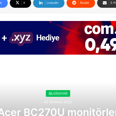
k
X
LinkedIn
Reddit
E-P
Sonrakine Bak
BİLGİSAYAR
03 Temmuz 2022
Acer BC270U monitörle