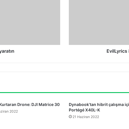
son
yaratın
EvilLyrics
Kurtaran Drone: DJI Matrice 30
Dynabook’tan hibrit çalışma iç
Portégé X40L-K
ziran 2022
21 Haziran 2022