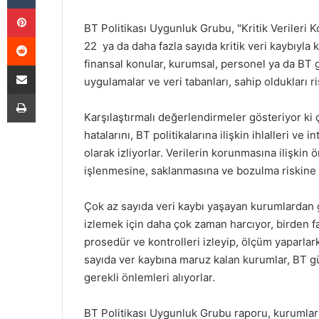
Pinterest
BT
Politikası Uygunluk Grubu, "Kritik Verileri
Reddit
22 ya da daha fazla sayıda kritik veri kaybıyla 
finansal konular, kurumsal, personel ya da BT gü
E-Posta ile paylaş
uygulamalar ve veri tabanları, sahip oldukları r
Yazdır
Karşılaştırmalı değerlendirmeler gösteriyor ki çok
hatalarını, BT politikalarına ilişkin ihlalleri ve
olarak izliyorlar. Verilerin korunmasına ilişkin 
işlenmesine, saklanmasına ve bozulma riskine 
Çok az sayıda veri kaybı yaşayan kurumlardan g
izlemek için daha çok zaman harcıyor, birden faz
prosedür ve kontrolleri izleyip, ölçüm yaparlar
sayıda ver kaybına maruz kalan kurumlar, BT güve
gerekli önlemleri alıyorlar.
BT Politikası Uygunluk Grubu raporu, kurumların 