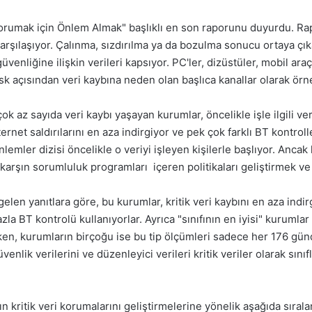
 Korumak için Önlem Almak" başlıklı en son raporunu duyurdu. Rap
karşılaşıyor. Çalınma, sızdırılma ya da bozulma sonucu ortaya çıka
venliğine ilişkin verileri kapsıyor. PC'ler, dizüstüler, mobil araç
isk açısından veri kaybına neden olan başlıca kanallar olarak örne
 az sayıda veri kaybı yaşayan kurumlar, öncelikle işle ilgili verile
 internet saldırılarını en aza indirgiyor ve pek çok farklı BT kontro
önlemler dizisi öncelikle o veriyi işleyen kişilerle başlıyor. Anca
karşın sorumluluk programları içeren politikaları geliştirmek 
elen yanıtlara göre, bu kurumlar, kritik veri kaybını en aza ind
la BT kontrolü kullanıyorlar. Ayrıca "sınıfının en iyisi" kurumlar
ken, kurumların birçoğu ise bu tip ölçümleri sadece her 176 gün
nlik verilerini ve düzenleyici verileri kritik veriler olarak sınıf
kritik veri korumalarını geliştirmelerine yönelik aşağıda sıralana