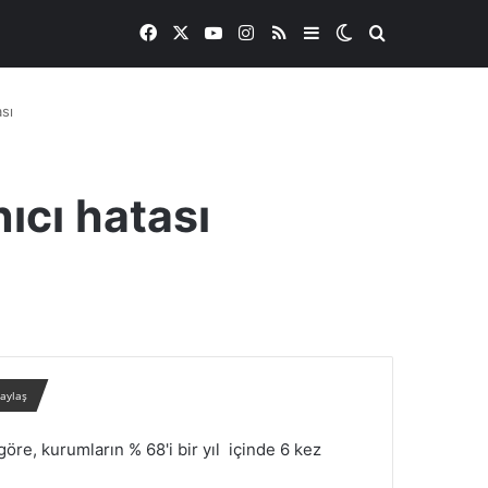
Facebook
X
YouTube
Instagram
RSS
Kenar Bölmesi
Dış görünümü de
Arama yap ..
sı
ıcı hatası
paylaş
re, kurumların % 68'i bir yıl içinde 6 kez