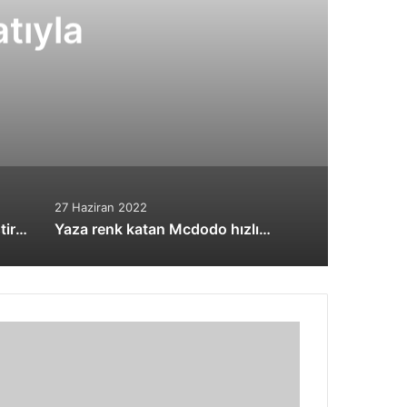
tıyla
27 Haziran 2022
Sony, oyunculara özel geliştirdiği INZONE markasını duyurdu
Yaza renk katan Mcdodo hızlı şarj kabloları