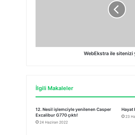
WebEkstra ile sitenizi 
İlgili Makaleler
12. Nesil işlemciyle yenilenen Casper
Hayat 
Excalibur G770 çıktı!
23 Ha
24 Haziran 2022