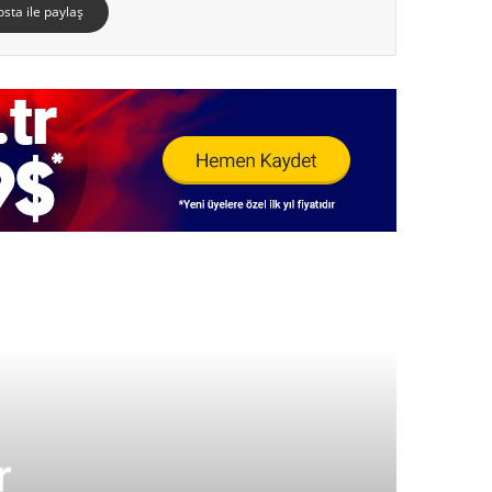
osta ile paylaş
r