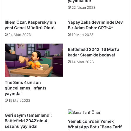
yayımlandı!
22 Nisan 2023
İlkem Özar, Kaspersky’nin
Yapay Zeka devriminde Dev
yeni Genel Müdürü Oldu!
Bir Adım Daha: GPT-4*
24 Mart 2023
19 Mart 2023
Battlefield 2042, 16 Mart’a
kadar Steam’de bedava!
14 Mart 2023
The Sims 4’ün son
güncellemesi Infants
yayında!
15 Mart 2023
Geri sayım tamamlandı:
Battlefield 2042’nin 4.
Yemek.com’dan Yemek
sezonu yayında!
WhatsApp Botu “Bana Tarif