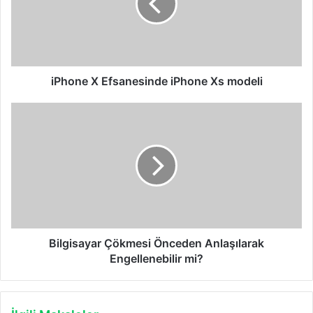
Xs
modeli
iPhone X Efsanesinde iPhone Xs modeli
Bilgisayar
Çökmesi
Önceden
Anlaşılarak
Engellenebilir
mi?
Bilgisayar Çökmesi Önceden Anlaşılarak
Engellenebilir mi?