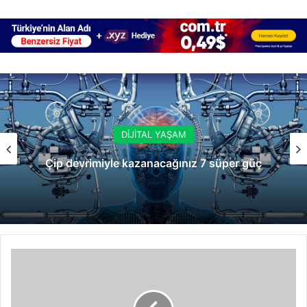
DİJİTAL YAŞAM
Çip devrimiyle kazanacağınız 7 süper güç
iPhone
X
Efsanesinde
iPhone