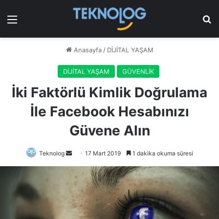
Menü
Ar
Anasayfa
/
DİJİTAL YAŞAM
DİJİTAL YAŞAM
GÜVENLİK
İki Faktörlü Kimlik Doğrulama
İle Facebook Hesabınızı
Güvene Alın
Bir
Teknolog
17 Mart 2019
1 dakika okuma süresi
e-
posta
göndermek