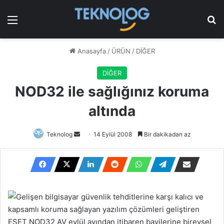
Menü
Ar
Anasayfa
/
ÜRÜN
/
DİĞER
DİĞER
NOD32 ile sağlığınız koruma
altında
Bir
Teknolog
14 Eylül 2008
Bir dakikadan az
e-
posta
göndermek
Gelişen bilgisayar güvenlik tehditlerine karşı kalıcı ve
kapsamlı koruma sağlayan yazılım çözümleri geliştiren
ESET NOD32 AV eylül ayından itibaren bayilerine bireysel