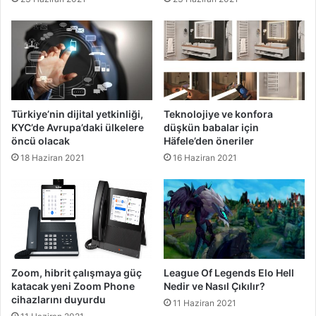
Türkiye’nin dijital yetkinliği,
Teknolojiye ve konfora
KYC’de Avrupa’daki ülkelere
düşkün babalar için
öncü olacak
Häfele’den öneriler
18 Haziran 2021
16 Haziran 2021
Zoom, hibrit çalışmaya güç
League Of Legends Elo Hell
katacak yeni Zoom Phone
Nedir ve Nasıl Çıkılır?
cihazlarını duyurdu
11 Haziran 2021