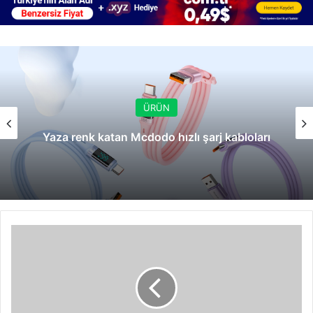
ÜRÜN
Yaza renk katan Mcdodo hızlı şarj kabloları
Miller
Music
World
rekora
gidiyor