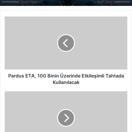
Pardus
ETA,
100
Binin
Üzerinde
Etkileşimli
Tahtada
Kullanılacak
Pardus ETA, 100 Binin Üzerinde Etkileşimli Tahtada
Kullanılacak
Her
kapıyı
açan
bankacılık
truva
atı