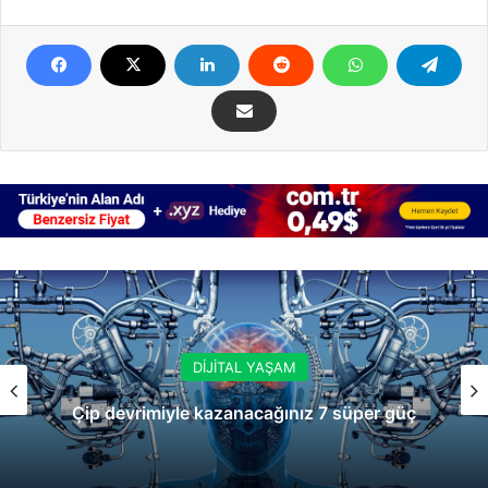
DİJİTAL YAŞAM
Çip devrimiyle kazanacağınız 7 süper güç