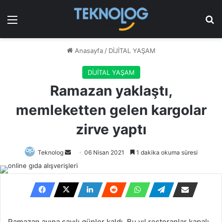
Menü
Ar
Anasayfa
/
DİJİTAL YAŞAM
DİJİTAL YAŞAM
Ramazan yaklaştı,
memleketten gelen kargolar
zirve yaptı
Bir
Teknolog
06 Nisan 2021
1 dakika okuma süresi
e-
posta
göndermek
Ramazan ayına sayılı günler kaldı. Bu yıl restoranlar kapalı