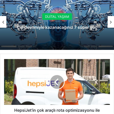
DİJİTAL YAŞAM
Çip devrimiyle kazanacağınız 7 süper güç
HepsiJet’in
çok
araçlı
rota
optimizasyonu
ile
teslimat
süreleri
kısalıyor
HepsiJet’in çok araçlı rota optimizasyonu ile