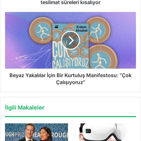
teslimat süreleri kısalıyor
Beyaz
Yakalılar
İçin
Bir
Kurtuluş
Manifestosu:
“Çok
Çalışıyoruz”
Beyaz Yakalılar İçin Bir Kurtuluş Manifestosu: “Çok
Çalışıyoruz”
İlgili Makaleler