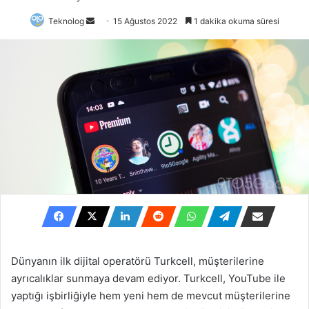
Bir
Teknolog
15 Ağustos 2022
1 dakika okuma süresi
e-
posta
göndermek
Dünyanın ilk dijital operatörü Turkcell, müşterilerine
ayrıcalıklar sunmaya devam ediyor. Turkcell, YouTube ile
yaptığı işbirliğiyle hem yeni hem de mevcut müşterilerine