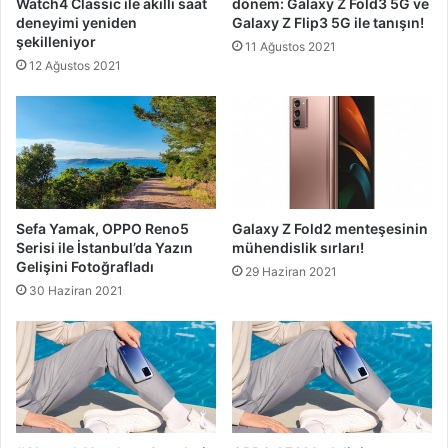
Watch4 Classic ile akıllı saat
dönem: Galaxy Z Fold3 5G ve
deneyimi yeniden
Galaxy Z Flip3 5G ile tanışın!
şekilleniyor
11 Ağustos 2021
12 Ağustos 2021
Sefa Yamak, OPPO Reno5
Galaxy Z Fold2 menteşesinin
Serisi ile İstanbul’da Yazın
mühendislik sırları!
Gelişini Fotoğrafladı
29 Haziran 2021
30 Haziran 2021