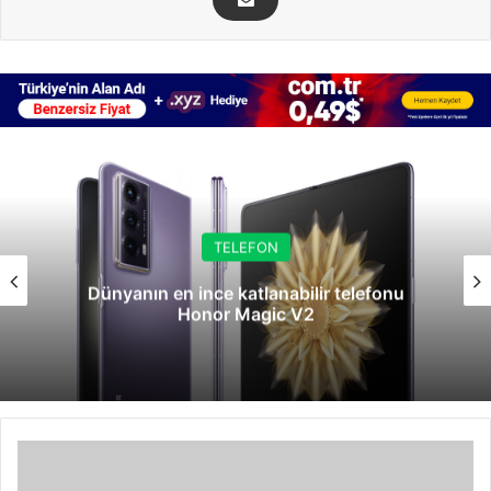
TELEFON
Dünyanın en ince katlanabilir telefonu
Honor Magic V2
Otomobilinizi
Yenileyecek