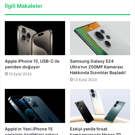
İlgili Makaleler
Apple iPhone 15, USB-C ile
Samsung Galaxy S24
yeniden doğuyor
Ultra’nın 200MP Kamerası
Hakkında Sızıntılar Başladı!
15 Eylül 2023
13 Eylül 2023
Apple’ın Yeni iPhone 15
Eskiyi yenile fırsat
serisinin özellikleri ortaya
kampanyasıyla Honor 70,