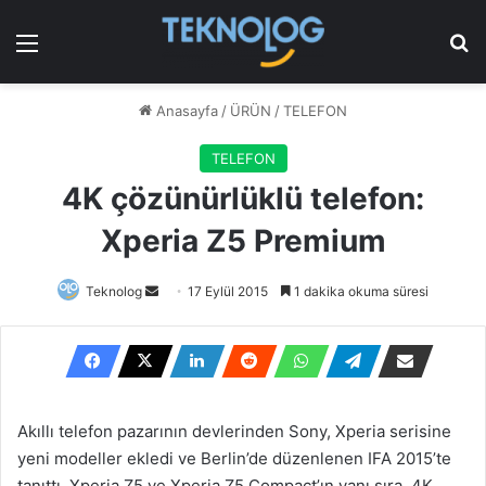
Menü
Ar
Anasayfa
/
ÜRÜN
/
TELEFON
TELEFON
4K çözünürlüklü telefon:
Xperia Z5 Premium
Bir
Teknolog
17 Eylül 2015
1 dakika okuma süresi
e-
posta
göndermek
Akıllı telefon pazarının devlerinden Sony, Xperia serisine
yeni modeller ekledi ve Berlin’de düzenlenen IFA 2015’te
tanıttı. Xperia Z5 ve Xperia Z5 Compact’ın yanı sıra, 4K