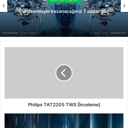
Çip devrimiyle kazanacağınız 7 süper güç
Philips
TAT2205
TWS
[İnceleme]
Philips TAT2205 TWS [İnceleme]
Dark
Web’de
Satışa