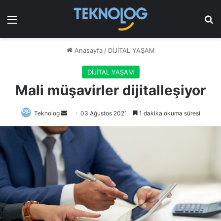
Menü
Ar
Anasayfa
/
DİJİTAL YAŞAM
DİJİTAL YAŞAM
Mali müşavirler dijitalleşiyor
Bir
Teknolog
03 Ağustos 2021
1 dakika okuma süresi
e-
posta
göndermek