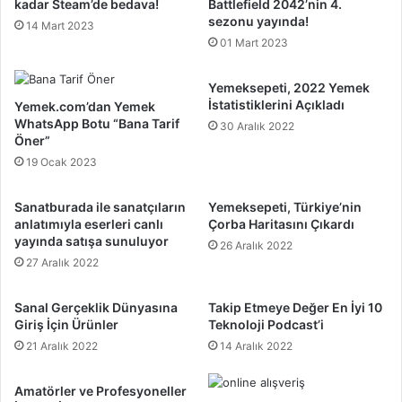
kadar Steam’de bedava!
Battlefield 2042’nin 4.
sezonu yayında!
14 Mart 2023
01 Mart 2023
Yemeksepeti, 2022 Yemek
İstatistiklerini Açıkladı
Yemek.com’dan Yemek
WhatsApp Botu “Bana Tarif
30 Aralık 2022
Öner”
19 Ocak 2023
Sanatburada ile sanatçıların
Yemeksepeti, Türkiye’nin
anlatımıyla eserleri canlı
Çorba Haritasını Çıkardı
yayında satışa sunuluyor
26 Aralık 2022
27 Aralık 2022
Sanal Gerçeklik Dünyasına
Takip Etmeye Değer En İyi 10
Giriş İçin Ürünler
Teknoloji Podcast’i
21 Aralık 2022
14 Aralık 2022
Amatörler ve Profesyoneller