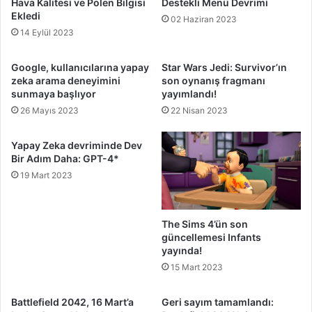
Hava Kalitesi ve Polen Bilgisi
Destekli Menü Devrimi
Ekledi
02 Haziran 2023
14 Eylül 2023
Google, kullanıcılarına yapay
Star Wars Jedi: Survivor’ın
zeka arama deneyimini
son oynanış fragmanı
sunmaya başlıyor
yayımlandı!
26 Mayıs 2023
22 Nisan 2023
Yapay Zeka devriminde Dev
Bir Adım Daha: GPT-4*
19 Mart 2023
The Sims 4’ün son
güncellemesi Infants
yayında!
15 Mart 2023
Battlefield 2042, 16 Mart’a
Geri sayım tamamlandı: