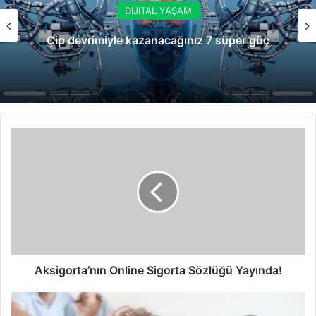
DİJİTAL YAŞAM
Çip devrimiyle kazanacağınız 7 süper güç
Aksigorta’nın
Online
Sigorta
Sözlüğü
Yayında!
Aksigorta’nın Online Sigorta Sözlüğü Yayında!
Parola
oluşturmanın