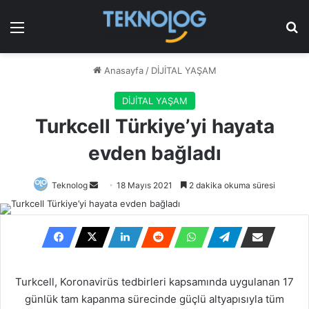
Menü
Ar
Anasayfa
/
DİJİTAL YAŞAM
DİJİTAL YAŞAM
Turkcell Türkiye’yi hayata
evden bağladı
Bir
Teknolog
18 Mayıs 2021
2 dakika okuma süresi
e-
posta
göndermek
Turkcell, Koronavirüs tedbirleri kapsamında uygulanan 17
günlük tam kapanma sürecinde güçlü altyapısıyla tüm