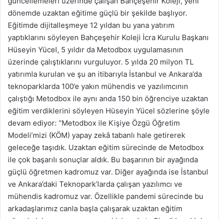
güncellemeleri üzerinde çalışan Bahçeşehir Koleji, yeni
dönemde uzaktan eğitime güçlü bir şekilde başlıyor.
Eğitimde dijitalleşmeye 12 yıldan bu yana yatırım
yaptıklarını söyleyen Bahçeşehir Koleji İcra Kurulu Başkanı
Hüseyin Yücel, 5 yıldır da Metodbox uygulamasının
üzerinde çalıştıklarını vurguluyor. 5 yılda 20 milyon TL
yatırımla kurulan ve şu an itibarıyla İstanbul ve Ankara’da
teknoparklarda 100’e yakın mühendis ve yazılımcının
çalıştığı Metodbox ile aynı anda 150 bin öğrenciye uzaktan
eğitim verdiklerini söyleyen Hüseyin Yücel sözlerine şöyle
devam ediyor: “Metodbox ile Kişiye Özgü Öğretim
Modeli’mizi (KÖM) yapay zekâ tabanlı hale getirerek
geleceğe taşıdık. Uzaktan eğitim sürecinde de Metodbox
ile çok başarılı sonuçlar aldık. Bu başarının bir ayağında
güçlü öğretmen kadromuz var. Diğer ayağında ise İstanbul
ve Ankara’daki Teknopark’larda çalışan yazılımcı ve
mühendis kadromuz var. Özellikle pandemi sürecinde bu
arkadaşlarımız canla başla çalışarak uzaktan eğitim