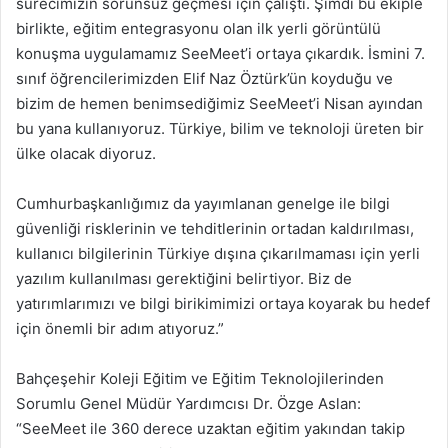
sürecimizin sorunsuz geçmesi için çalıştı. Şimdi bu ekiple
birlikte, eğitim entegrasyonu olan ilk yerli görüntülü
konuşma uygulamamız SeeMeet’i ortaya çıkardık. İsmini 7.
sınıf öğrencilerimizden Elif Naz Öztürk’ün koyduğu ve
bizim de hemen benimsediğimiz SeeMeet’i Nisan ayından
bu yana kullanıyoruz. Türkiye, bilim ve teknoloji üreten bir
ülke olacak diyoruz.
Cumhurbaşkanlığımız da yayımlanan genelge ile bilgi
güvenliği risklerinin ve tehditlerinin ortadan kaldırılması,
kullanıcı bilgilerinin Türkiye dışına çıkarılmaması için yerli
yazılım kullanılması gerektiğini belirtiyor. Biz de
yatırımlarımızı ve bilgi birikimimizi ortaya koyarak bu hedef
için önemli bir adım atıyoruz.”
Bahçeşehir Koleji Eğitim ve Eğitim Teknolojilerinden
Sorumlu Genel Müdür Yardımcısı Dr. Özge Aslan:
“SeeMeet ile 360 derece uzaktan eğitim yakından takip