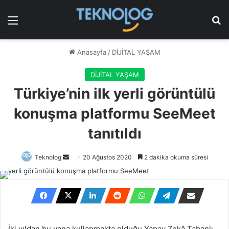
Menü
Ar
Anasayfa
/
DİJİTAL YAŞAM
DİJİTAL YAŞAM
Türkiye’nin ilk yerli görüntülü
konuşma platformu SeeMeet
tanıtıldı
Bir
Teknolog
20 Ağustos 2020
2 dakika okuma süresi
e-
posta
göndermek
İki yıldan bu yana kullanmakta olduğu Yapay Zekâ Tabanlı