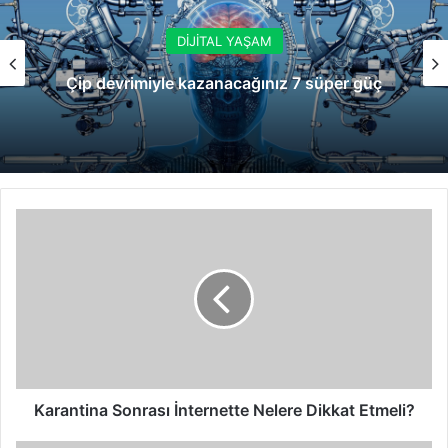
DİJİTAL YAŞAM
Çip devrimiyle kazanacağınız 7 süper güç
Karantina
Sonrası
İnternette
Nelere
Dikkat
Etmeli?
Karantina Sonrası İnternette Nelere Dikkat Etmeli?