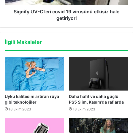
getiriyor!
Signify UV-C’leri covid 19 virüsünü etkisiz hale
getiriyor!
İlgili Makaleler
Uyku kalitesini artıran rüya
Daha hafif ve daha güçlü:
gibi teknolojiler
PS5 Slim, Kasım’da raflarda
18 Ekim 2023
18 Ekim 2023