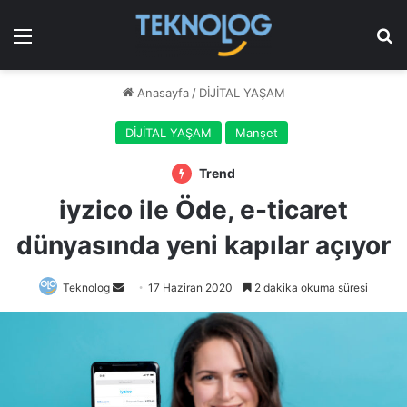
Menü
Ar
Anasayfa
/
DİJİTAL YAŞAM
DİJİTAL YAŞAM
Manşet
Trend
iyzico ile Öde, e-ticaret
dünyasında yeni kapılar açıyor
Bir
Teknolog
17 Haziran 2020
2 dakika okuma süresi
e-
posta
göndermek