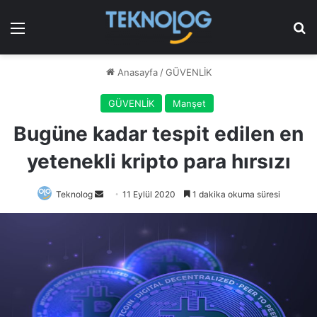
Menü
Ar
Anasayfa
/
GÜVENLİK
GÜVENLİK
Manşet
Bugüne kadar tespit edilen en
yetenekli kripto para hırsızı
Bir
Teknolog
11 Eylül 2020
1 dakika okuma süresi
e-
posta
göndermek