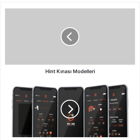
Hint
Kınası
Modelleri
Hint Kınası Modelleri
Trexo
İnovasyon’dan
dünyanın
görüntü
işleme
teknolojisine
sahip
ilk
masaüstü