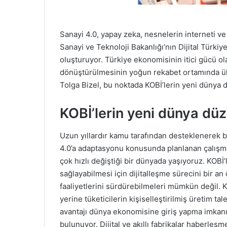
Sanayi 4.0, yapay zeka, nesnelerin interneti ve a
Sanayi ve Teknoloji Bakanlığı’nın Dijital Türkiy
oluşturuyor. Türkiye ekonomisinin itici gücü 
dönüştürülmesinin yoğun rekabet ortamında ül
Tolga Bizel, bu noktada KOBİ’lerin yeni dünya 
KOBİ’lerin yeni dünya düz
Uzun yıllardır kamu tarafından desteklenerek 
4.0’a adaptasyonu konusunda planlanan çalışmal
çok hızlı değiştiği bir dünyada yaşıyoruz. KOB
sağlayabilmesi için dijitalleşme sürecini bir a
faaliyetlerini sürdürebilmeleri mümkün değil. 
yerine tüketicilerin kişiselleştirilmiş üretim t
avantajı dünya ekonomisine giriş yapma imkanı t
bulunuyor. Dijital ve akıllı fabrikalar haberle