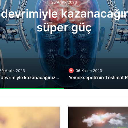
30 Aralık 2023
vrimiyle kazanacağınız 
süper güç
30 Aralık 2023
06 Kasım 2023
Çip devrimiyle kazanacağınız 7 süper güç
Turkcell,
Filiz
uygulaması
ile