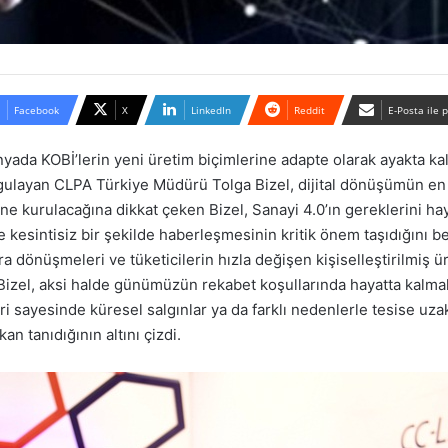
Facebook
X
LinkedIn
Reddit
E-Posta ile 
nyada KOBİ’lerin yeni üretim biçimlerine adapte olarak ayakta kala
urgulayan CLPA Türkiye Müdürü Tolga Bizel, dijital dönüşümün 
 kurulacağına dikkat çeken Bizel, Sanayi 4.0’ın gereklerini haya
e kesintisiz bir şekilde haberleşmesinin kritik önem taşıdığını be
ra dönüşmeleri ve tüketicilerin hızla değişen kişiselleştirilmiş 
en Bizel, aksi halde günümüzün rekabet koşullarında hayatta kalma
mleri sayesinde küresel salgınlar ya da farklı nedenlerle tesise 
n tanıdığının altını çizdi.