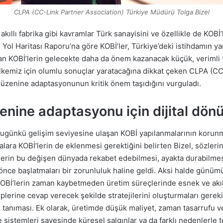
CLPA (CC-Link Partner Association) Türkiye Müdürü Tolga Bizel
kıllı fabrika gibi kavramlar Türk sanayisini ve özellikle de KOBİ’
e Yol Haritası Raporu’na göre KOBİ’ler, Türkiye’deki istihdamın y
olan KOBİ’lerin gelecekte daha da önem kazanacak küçük, verimli
kemiz için olumlu sonuçlar yaratacağına dikkat çeken CLPA (CC
düzenine adaptasyonunun kritik önem taşıdığını vurguladı.
enine adaptasyonu için dijital dön
bugünkü gelişim seviyesine ulaşan KOBİ yapılanmalarının korunm
ara KOBİ’lerin de eklenmesi gerektiğini belirten Bizel, sözleri
İ’lerin bu değişen dünyada rekabet edebilmesi, ayakta durabilmes
n önce başlatmaları bir zorunluluk haline geldi. Aksi halde günüm
KOBİ’lerin zaman kaybetmeden üretim süreçlerinde esnek ve akıllı
aleplerine cevap verecek şekilde stratejilerini oluşturmaları gerek
anıması. Ek olarak, üretimde düşük maliyet, zaman tasarrufu ve ve
şme sistemleri sayesinde küresel salgınlar ya da farklı nedenlerl