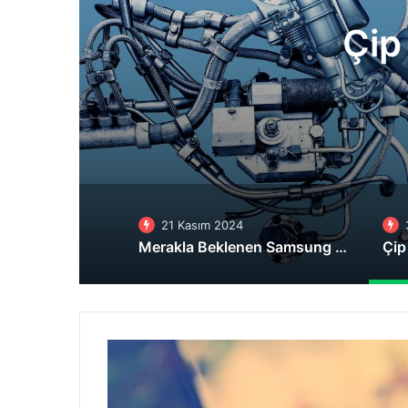
Çip de
21 Kasım 2024
Merakla Beklenen Samsung Galaxy Ring, Türkiye’de Satışta
10
maddede
e-
ticarete