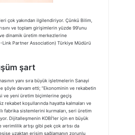
leri çok yakından ilgilendiriyor. Çünkü Bilim,
arısını ve toplam girişimlerin yüzde 99’unu
 ve dinamik üretim merkezlerine
-Link Partner Association) Türkiye Müdürü
üşüm şart
asının yanı sıra büyük işletmelerin Sanayi
ne şöyle devam etti; “Ekonominin ve rekabetin
i ve yeni üretim biçimlerine geçiş
üz rekabet koşullarında hayatta kalmaları ve
 fabrika sistemlerini kurmaları, seri üretim
iyor. Dijitalleşmenin KOBİ’ler için en büyük
rimlilik artışı gibi pek çok artısı da
e tesise uzaktan erişim sağlamanın zorunlu