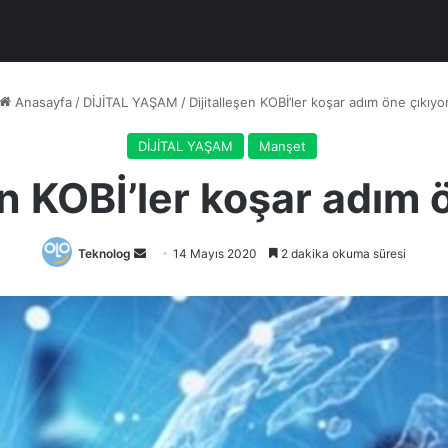
Anasayfa
/
DİJİTAL YAŞAM
/
Dijitalleşen KOBİ’ler koşar adım öne çıkıyo
DİJİTAL YAŞAM
Manşet
en KOBİ’ler koşar adım 
Bir
Teknolog
14 Mayıs 2020
2 dakika okuma süresi
e-
posta
göndermek