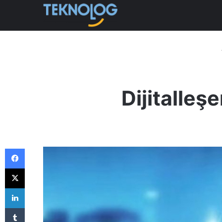
Dijitalleş
Facebook
X
LinkedIn
Tumblr