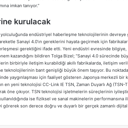
mına imkan tanıyor.”
ine kurulacak
si yolculuğunda endüstriyel haberleşme teknolojilerinin devreye g
ketle Sanayi 4.0’ın gereklerini hayata geçirmek için fabrikalar
aberleşmesi gerektiğini ifade etti. Yeni endüstri evresinde bilgiye
nem kazandığını bildiren Tolga Bizel; “Sanayi 4.0 sürecinde büy
birbiriyle iletişim kurabildiği akıllı fabrikalarda, iletişim veri
teknolojilerinin bant genişliği büyük önem taşıyor. Bu noktada r
inde yaygınlaşması için faaliyet gösteren Japonya merkezli bir k
’nın en yeni teknolojisi CC-Link IE TSN, Zaman Duyarlı Ağ (TSN-
rak öne çıkıyor. TSN teknolojisi işletmelerin süreçlerinin iyileş
 kullanıldığında ise fiziksel ve sanal makinelerin performansına i
evi görerek son derece doğru ve duyarlı bir gerçek zamanlı dijita