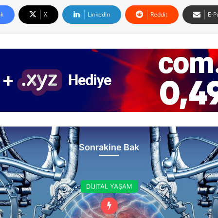
k
X
LinkedIn
Reddit
E-P
Sonrakine Bak
DİJİTAL YAŞAM